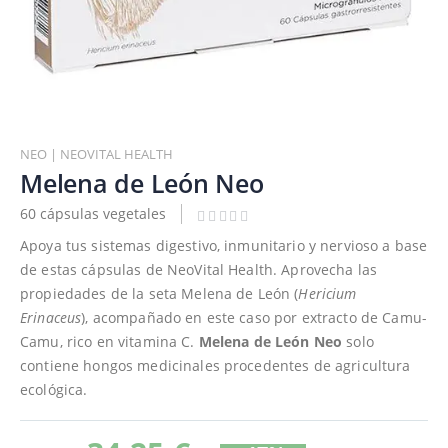
Saltar
al
NEO | NEOVITAL HEALTH
comienzo
Melena de León Neo
de
60 cápsulas vegetales
la
galería
Apoya tus sistemas digestivo, inmunitario y nervioso a base
de
de estas cápsulas de NeoVital Health. Aprovecha las
imágenes
propiedades de la seta Melena de León (
Hericium
Erinaceus
), acompañado en este caso por extracto de Camu-
Camu, rico en vitamina C.
Melena de León Neo
solo
contiene hongos medicinales procedentes de agricultura
ecológica.