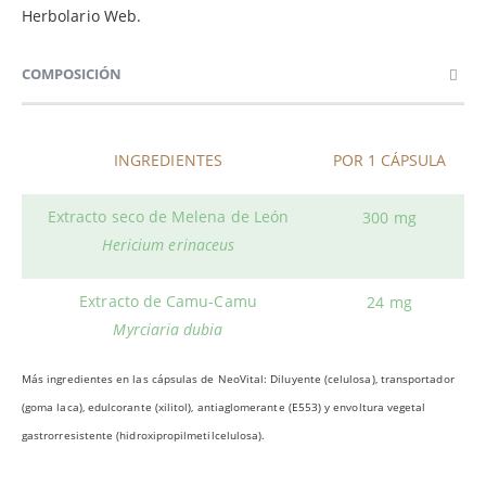
Herbolario Web.
COMPOSICIÓN
INGREDIENTES
POR 1 CÁPSULA
Extracto seco de Melena de León
300 mg
Hericium erinaceus
Extracto de Camu-Camu
24 mg
Myrciaria dubia
Más ingredientes en las cápsulas de NeoVital: Diluyente (celulosa), transportador
(goma laca), edulcorante (xilitol), antiaglomerante (E553) y envoltura vegetal
gastrorresistente (hidroxipropilmetilcelulosa).