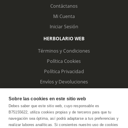
Contáctanos
Mi Cuenta
Iniciar Sesión
HERBOLARIO WEB
Términos y Condiciones
Política Cookies
Política Privacidad
Envíos y Devoluciones
Sobre las cookies en este sitio web
Debes saber que este sitio web, cuyo responsable es
B75155622, utiliza cookies propias y de terceros para que tu
navegación sea óptima, así podrá adaptarse a tus preferencias y
realizar labores analíticas. Si consientes nuestro uso de cookies