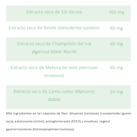
Extracto seco de Sol de oro
100 mg
Extracto seco de Reishi (
Ganoderma lucidum
)
80 mg
Extracto seco de Champiñón del sol
60 mg
(
Agaricus blazei Murill
)
Extracto seco de Melena de león (
Hericium
60 mg
erinaceus
)
Extracto seco de Camu-camu (
Myrciaria
24 mg
dubia
)
Más ingredientes en las cápsulas de Neo: diluyente (celulosa), transportador (goma
laca), edulcorante (xilitol), antiaglomerante (E553) y envoltura vegetal
gastrorresistente (hidroxipropilmetilcelulosa).