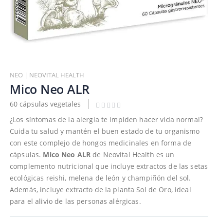
Saltar
al
NEO | NEOVITAL HEALTH
comienzo
Mico Neo ALR
de
60 cápsulas vegetales
la
galería
¿Los síntomas de la alergia te impiden hacer vida normal?
de
Cuida tu salud y mantén el buen estado de tu organismo
imágenes
con este complejo de hongos medicinales en forma de
cápsulas.
Mico Neo ALR
de Neovital Health es un
complemento nutricional que incluye extractos de las setas
ecológicas reishi, melena de león y champiñón del sol.
Además, incluye extracto de la planta Sol de Oro, ideal
para el alivio de las personas alérgicas.