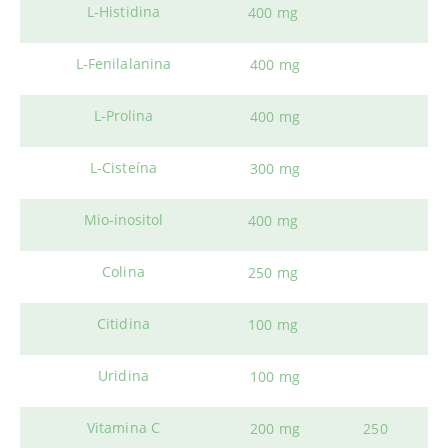
L-Histidina
400 mg
L-Fenilalanina
400 mg
L-Prolina
400 mg
L-Cisteína
300 mg
Mio-inositol
400 mg
Colina
250 mg
Citidina
100 mg
Uridina
100 mg
Vitamina C
200 mg
250