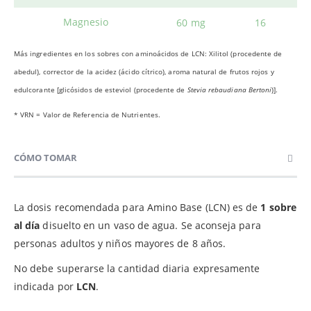
Magnesio
60 mg
16
Más ingredientes en los sobres con aminoácidos de LCN: Xilitol (procedente de
abedul), corrector de la acidez (ácido cítrico), aroma natural de frutos rojos y
edulcorante [glicósidos de esteviol (procedente de
Stevia rebaudiana Bertoni
)].
* VRN = Valor de Referencia de Nutrientes.
CÓMO TOMAR
La dosis recomendada para Amino Base (LCN) es de
1 sobre
al día
disuelto en un vaso de agua. Se aconseja para
personas adultos y niños mayores de 8 años.
No debe superarse la cantidad diaria expresamente
indicada por
LCN
.