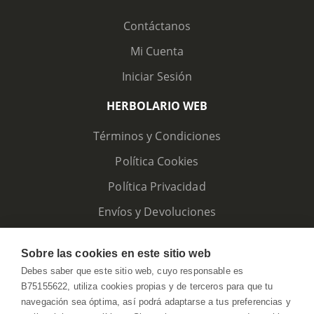
Contáctanos
Mi Cuenta
Iniciar Sesión
HERBOLARIO WEB
Términos y Condiciones
Política Cookies
Política Privacidad
Envíos y Devoluciones
Sobre las cookies en este sitio web
Debes saber que este sitio web, cuyo responsable es
B75155622, utiliza cookies propias y de terceros para que tu
navegación sea óptima, así podrá adaptarse a tus preferencias y