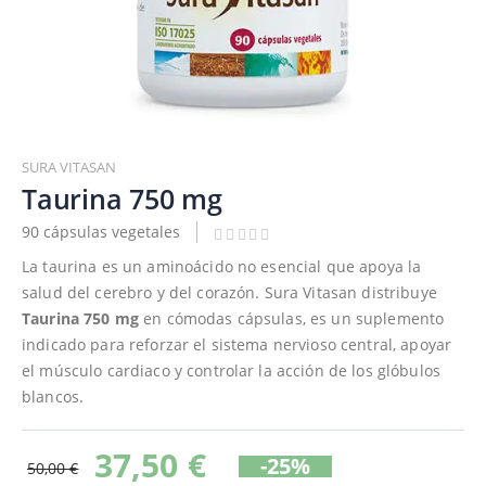
Saltar
al
SURA VITASAN
comienzo
Taurina 750 mg
de
90 cápsulas vegetales
la
galería
La taurina es un aminoácido no esencial que apoya la
de
salud del cerebro y del corazón. Sura Vitasan distribuye
imágenes
Taurina 750 mg
en cómodas cápsulas, es un suplemento
indicado para reforzar el sistema nervioso central, apoyar
el músculo cardiaco y controlar la acción de los glóbulos
blancos.
37,50 €
-25%
50,00 €