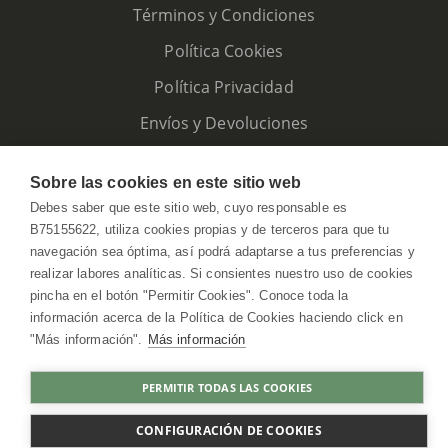
Términos y Condiciones
Política Cookies
Política Privacidad
Envíos y Devoluciones
Sobre las cookies en este sitio web
Debes saber que este sitio web, cuyo responsable es
B75155622, utiliza cookies propias y de terceros para que tu
navegación sea óptima, así podrá adaptarse a tus preferencias y
realizar labores analíticas. Si consientes nuestro uso de cookies
pincha en el botón "Permitir Cookies". Conoce toda la
información acerca de la Política de Cookies haciendo click en
"Más información".
Más información
HerbolarioWeb © 2026. All Rights Reserved
PERMITIR TODAS LAS COOKIES
COMPRAR
CONFIGURACIÓN DE COOKIES