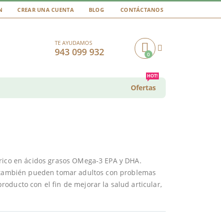
N
CREAR UNA CUENTA
BLOG
CONTÁCTANOS
TE AYUDAMOS
943 099 932
0
Cart
HOT!
Ofertas
 rico en ácidos grasos OMega-3 EPA y DHA.
 también pueden tomar adultos con problemas
oducto con el fin de mejorar la salud articular,