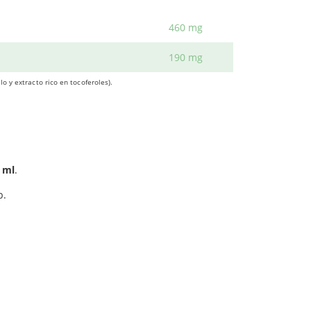
la
función cognitiva
normal, reforzando el
460 mg
 adultos.
r en general.
190 mg
niveles de colesterol y triglicéridos en sangre.
o y extracto rico en tocoferoles).
 ml
.
b.