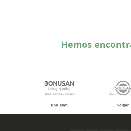
Hemos encontra
onusan
Solgar
Hifas 