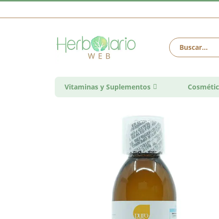
Vitaminas y Suplementos
Cosmétic
Saltar
al
final
de
la
galería
de
imágenes