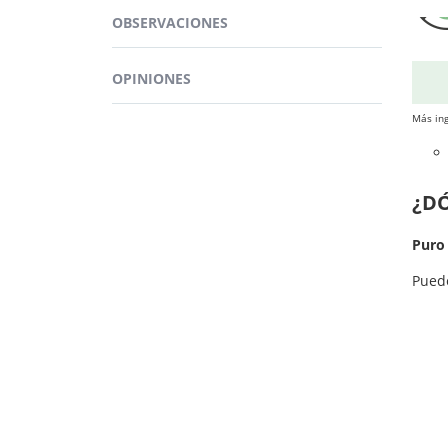
Omega
OBSERVACIONES
siste
OPINIONES
Más ing
¿D
Puro
Pued