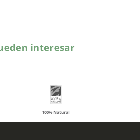
ueden interesar
atural
Solaray
LCN