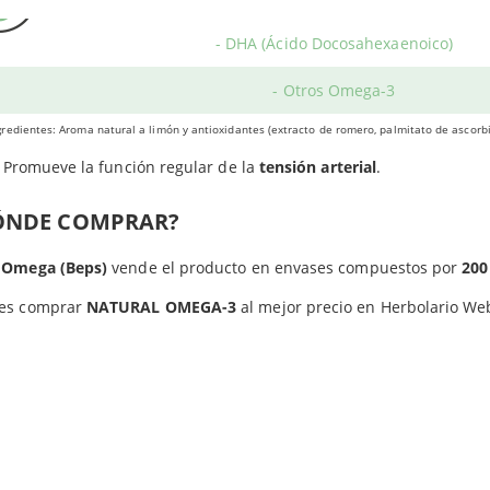
gluten.
-3 (EPA y DHA). Es un producto del Laboratorio BEPS que apoya 
- DHA (Ácido Docosahexaenoico)
ma cerebral y la capacidad de memoria y concentración en niños y
Contribuye al buen funcionamiento de la
- Otros Omega-3
vista
y el sistema ocula
Favorece el mantenimiento saludable del
corazón
, regulando los 
redientes: Aroma natural a limón y antioxidantes (extracto de romero, palmitato de ascorbil
Promueve la función regular de la
tensión arterial
.
ÓNDE COMPRAR?
 Omega (Beps)
vende el producto en envases compuestos por
200
es comprar
NATURAL OMEGA-3
al mejor precio en Herbolario We