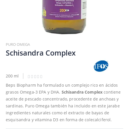
Saltar
al
PURO OMEGA
comienzo
Schisandra Complex
de
la
galería
de
200 ml
imágenes
Beps Biopharm ha formulado un complejo rico en ácidos
grasos Omega-3 EPA y DHA.
Schisandra Complex
contiene
aceite de pescado concentrado, procedente de anchoas y
sardinas. Puro Omega también ha incluido en este jarabe
ingredientes naturales como el extracto de bayas de
esquisandra y vitamina D3 en forma de colecalciferol.