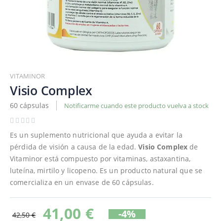
Saltar
al
VITAMINOR
comienzo
Visio Complex
de
60 cápsulas
Notificarme cuando este producto vuelva a stock
la
galería
de
Es un suplemento nutricional que ayuda a evitar la
imágenes
pérdida de visión a causa de la edad.
Visio Complex
de
Vitaminor está compuesto por vitaminas, astaxantina,
luteína, mirtilo y licopeno. Es un producto natural que se
comercializa en un envase de 60 cápsulas.
41,00 €
-4%
42,50 €