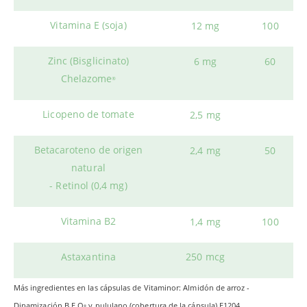
Vitamina E (soja)
12 mg
100
Zinc (Bisglicinato)
6 mg
60
Chelazome
®
Licopeno de tomate
2,5 mg
Betacaroteno de origen
2,4 mg
50
natural
- Retinol (0,4 mg)
Vitamina B2
1,4 mg
100
Astaxantina
250 mcg
Más ingredientes en las cápsulas de Vitaminor: Almidón de arroz -
Dinamización B.E.Q
y pululano (cobertura de la cápsula) E1204.
®