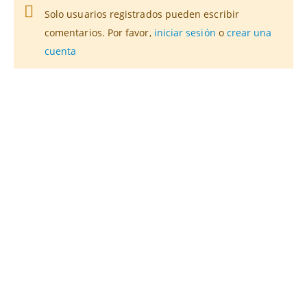
Solo usuarios registrados pueden escribir
comentarios. Por favor,
iniciar sesión
o
crear una
cuenta