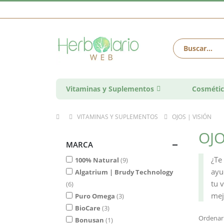
Vitaminas y Suplementos
Cosmétic
VITAMINAS Y SUPLEMENTOS
OJOS | VISIÓN
OJO
MARCA
¿Te
100% Natural
9
ayu
Algatrium | Brudy Technology
tu 
6
mej
Puro Omega
3
BioCare
3
Ordenar
Bonusan
1