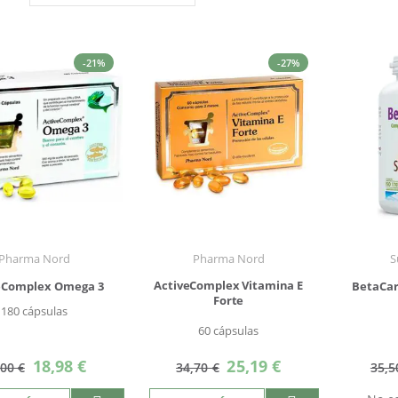
Dirección
Descendente
-21%
-27%
Pharma Nord
Pharma Nord
S
ActiveComplex Vitamina E
eComplex Omega 3
BetaCar
Forte
180 cápsulas
60 cápsulas
Precio
Precio
18,98 €
25,19 €
,00 €
34,70 €
35,5
especial
especial