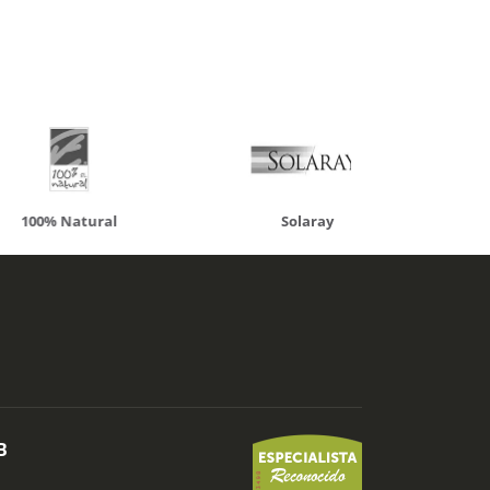
atural
Solaray
LCN
B