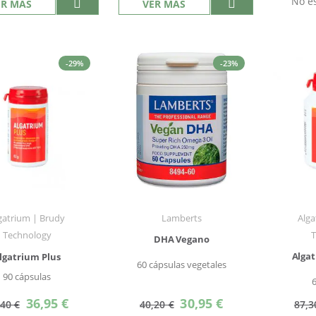
No es
ER MÁS
VER MÁS
-29%
-23%
gatrium | Brudy
Lamberts
Alga
Technology
DHA Vegano
Algat
lgatrium Plus
60 cápsulas vegetales
90 cápsulas
Precio
Precio
36,95 €
30,95 €
,40 €
40,20 €
87,3
especial
especial