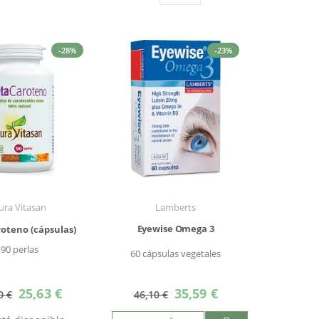
Parrilla
Lista
como
-28%
-23%
ura Vitasan
Lamberts
Eyewise Omega 3
oteno (cápsulas)
90 perlas
60 cápsulas vegetales
Precio
Precio
25,63 €
35,59 €
0 €
46,10 €
especial
especial