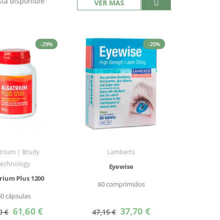
tá disponible
VER MÁS
-29%
-20%
trium | Brudy
Lamberts
Technology
Eyewise
rium Plus 1200
60 comprimidos
60 cápsulas
Precio
Precio
61,60 €
37,70 €
0 €
47,15 €
especial
especial