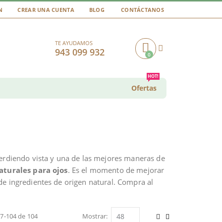
N
CREAR UNA CUENTA
BLOG
CONTÁCTANOS
TE AYUDAMOS
943 099 932
0
Cart
HOT!
Ofertas
perdiendo vista y una de las mejores maneras de
turales para ojos
. Es el momento de mejorar
de ingredientes de origen natural. Compra al
.
97
-
104
de
104
Mostrar
Ver