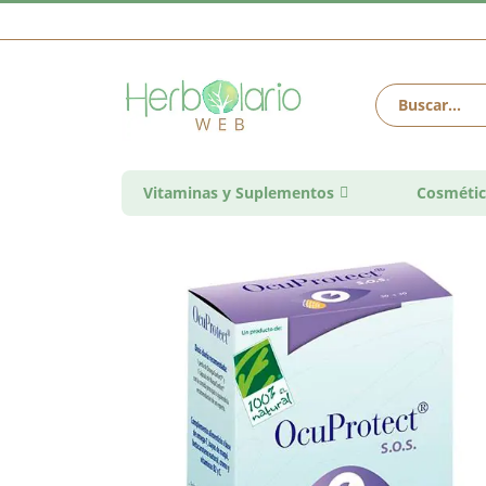
Vitaminas y Suplementos
Cosmétic
Saltar
al
final
de
la
galería
de
imágenes