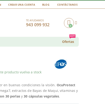
N
CREAR UNA CUENTA
BLOG
CONTÁCTANOS
TE AYUDAMOS
943 099 932
0
Cart
HOT!
Ofertas
te producto vuelva a stock
r en buenas condiciones la visión.
OcuProtect
ega7, extractos de Bayas de Maqui, vitaminas y
on 30 perlas
y
30 cápsulas vegetales
.