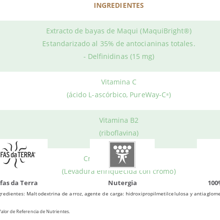
INGREDIENTES
rotect se vende en envases con
Productos relacionados
30 cápsulas vegetales
de color lil
a puedes comprar
OcuProtect SOS (100% Natural)
al mejor preci
Extracto de bayas de Maqui (MaquiBright®)
Estandarizado al 35% de antocianinas totales.
- Delfinidinas (15 mg)
do otros productos que te p
Vitamina C
(ácido L-ascórbico, PureWay-C
)
®
Vitamina B2
(riboflavina)
Cromo (NutraFeast®)
(Levadura enriquecida con cromo)
da Terra
Nutergia
100% N
redientes: Maltodextrina de arroz, agente de carga: hidroxipropilmetilcelulosa y antiaglomer
alor de Referencia de Nutrientes.