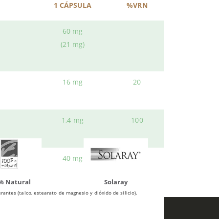
1 CÁPSULA
%VRN
a y
30 perlas
de color verde.
o en Herbolario Web.
60 mg
(21 mg)
ueden interesar
16 mg
20
1,4 mg
100
40 mg
100
atural
Solaray
LCN
antes (talco, estearato de magnesio y dióxido de silicio).