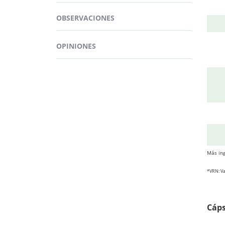
Cuent
carac
OBSERVACIONES
OPINIONES
BEN
Más ing
*VRN: Va
Cáp