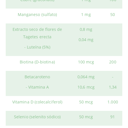
Manganeso (sulfato)
1 mg
50
Extracto seco de flores de
0,8 mg
Tagetes erecta
0,04 mg
- Luteína (5%)
Biotina (D-biotina)
100 mcg
200
Betacaroteno
0,064 mg
-
- Vitamina A
10,6 mcg
1,34
Vitamina D (colecalciferol)
50 mcg
1.000
Selenio (selenito sódico)
50 mcg
91