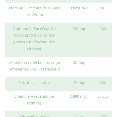
Vitamina E (acetato de DL-alfa
100 mg α-TE
833
tocoferilo)
Vitamina C (PureWay-C
)
100 mg
125
®
(ácido ascórbico, ácidos
grasos y bioflavonoides
cítricos)
Extracto seco de la microalga
30 mg
Tetraselmis chuii (TetraSOD
)
®
Zinc (bisglicinato)
25 mg
250
Vitamina A (acetato de
2.980 mcg
372,50
retinilo)
Cobre (gluconato)
1 mg
100