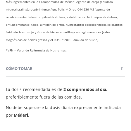
Más ingredientes en los comprimidos de Méderi: Agente de carga (celulosa
microcristalina), recubrimiento AquaPolish
D red 044.236 MS (agente de
®
recubrimiento: hidroxipropilmetilcelulosa, estabilizante: hidroxipropilcelulosa,
antiaglomerante: talco, almidón de arroz, humectante: polietilenglicol, colorantes:
óxido de hierro rojo y óxido de hierro amarillo) y antiaglomerantes (sales
magnésicas de ácidos grasos y AEROSIL
200 F, dióxido de silicio).
®
*VRN = Valor de Referencia de Nutrientes.
CÓMO TOMAR
La dosis recomendada es de
2 comprimidos al día
,
preferiblemente fuera de las comidas.
No debe superarse la dosis diaria expresamente indicada
por
Méderi
.