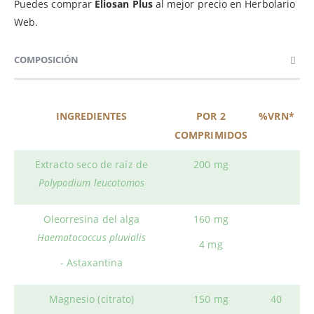
Puedes comprar
Eliosan Plus
al mejor precio en Herbolario
Web.
COMPOSICIÓN
INGREDIENTES
POR 2
%VRN*
COMPRIMIDOS
Extracto seco de raíz de
200 mg
Polypodium leucotomos
Oleorresina del alga
160 mg
Haematococcus pluvialis
4 mg
- Astaxantina
Magnesio (citrato)
150 mg
40