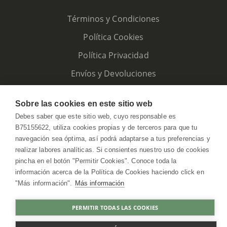
Términos y Condiciones
Política Cookies
Política Privacidad
Envíos y Devoluciones
Sobre las cookies en este sitio web
Debes saber que este sitio web, cuyo responsable es
B75155622, utiliza cookies propias y de terceros para que tu
navegación sea óptima, así podrá adaptarse a tus preferencias y
realizar labores analíticas. Si consientes nuestro uso de cookies
pincha en el botón "Permitir Cookies". Conoce toda la
información acerca de la Política de Cookies haciendo click en
"Más información".
Más información
HerbolarioWeb © 2026. All Rights Reserved
PERMITIR TODAS LAS COOKIES
COMPRAR