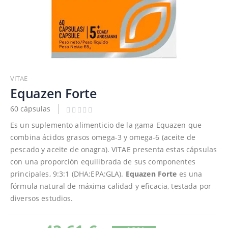
Saltar
al
VITAE
comienzo
Equazen Forte
de
60 cápsulas
la
galería
Es un suplemento alimenticio de la gama Equazen que
de
combina ácidos grasos omega-3 y omega-6 (aceite de
imágenes
pescado y aceite de onagra). VITAE presenta estas cápsulas
con una proporción equilibrada de sus componentes
principales, 9:3:1 (DHA:EPA:GLA).
Equazen Forte
es una
fórmula natural de máxima calidad y eficacia, testada por
diversos estudios.