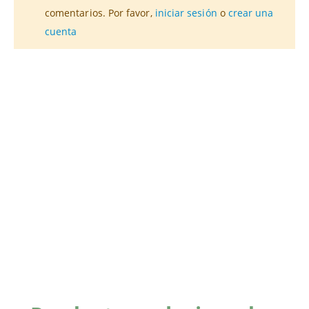
comentarios. Por favor,
iniciar sesión
o
crear una
cuenta