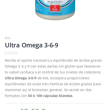
Saltar
al
KAL
comienzo
Ultra Omega 3-6-9
de
la
galería
Recibe el aporte necesario y equilibrado de ácidos grasos
de
Omega 3, 6 y 9 con estas perlas sin gluten que favorecen
imágenes
tu salud cardiaca y el control de tus niveles de colesterol.
Ultra Omega 3-6-9
de KAL incorpora proporciones
equilibradas de estas tres familias de ácidos grasos para
mantener así el bienestar general. Se vende en dos
formatos con
50 ó 100 cápsulas blandas
.