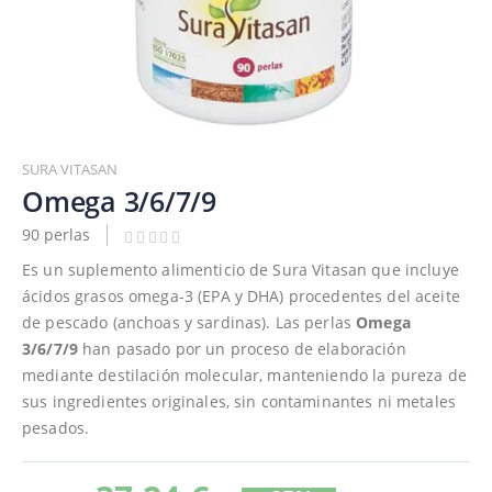
Saltar
al
SURA VITASAN
comienzo
Omega 3/6/7/9
de
90 perlas
la
galería
Es un suplemento alimenticio de Sura Vitasan que incluye
de
ácidos grasos omega-3 (EPA y DHA) procedentes del aceite
imágenes
de pescado (anchoas y sardinas). Las perlas
Omega
3/6/7/9
han pasado por un proceso de elaboración
mediante destilación molecular, manteniendo la pureza de
sus ingredientes originales, sin contaminantes ni metales
pesados.