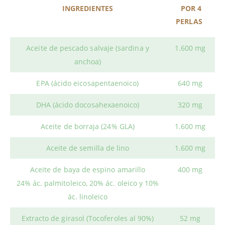
INGREDIENTES
POR 4
PERLAS
Aceite de pescado salvaje (sardina y
1.600 mg
anchoa)
 EPA (ácido eicosapentaenoico) 
640 mg
 DHA (ácido docosahexaenoico) 
320 mg
Aceite de borraja (24% GLA)
1.600 mg
Aceite de semilla de lino
1.600 mg
Aceite de baya de espino amarillo
400 mg
24% ác. palmitoleico, 20% ác. oleico y 10%
ác. linoleico
Extracto de girasol (Tocoferoles al 90%)
52 mg