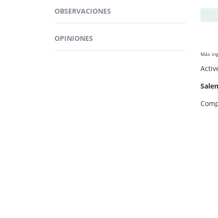
OBSERVACIONES
OPINIONES
Más ing
Ademá
Acti
Salen
Com