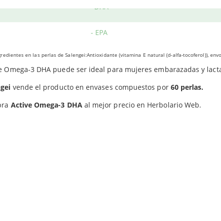
- DHA
Favorece la función normal del
sistema cerebral
.
Fomenta los niveles correctos de
triglicéridos
en sangre.
- EPA
redientes en las perlas de Salengei:Antioxidante (vitamina E natural (d-alfa-tocoferol)), env
s, estas perlas de Salengei ayudan a mejorar la salud y el
desarr
ve Omega-3 DHA puede ser ideal para mujeres embarazadas y lact
gei
vende el producto en envases compuestos por
60 perlas.
pra
Active Omega-3 DHA
al mejor precio en Herbolario Web.