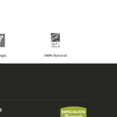
atural
Solaray
LCN
B