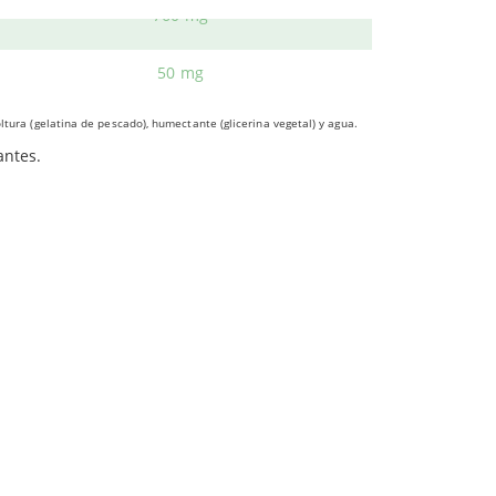
760 mg
50 mg
oltura (gelatina de pescado), humectante (glicerina vegetal) y agua.
ollo del feto
y los bebés lactantes. Por lo tanto,
antes.