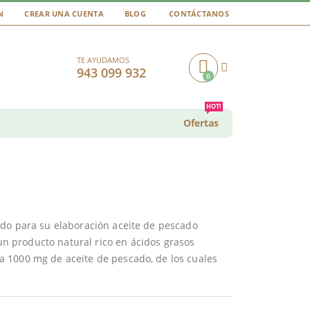
N
CREAR UNA CUENTA
BLOG
CONTÁCTANOS
TE AYUDAMOS
943 099 932
0
Cart
HOT!
Ofertas
ado para su elaboración aceite de pescado
n producto natural rico en ácidos grasos
 1000 mg de aceite de pescado, de los cuales