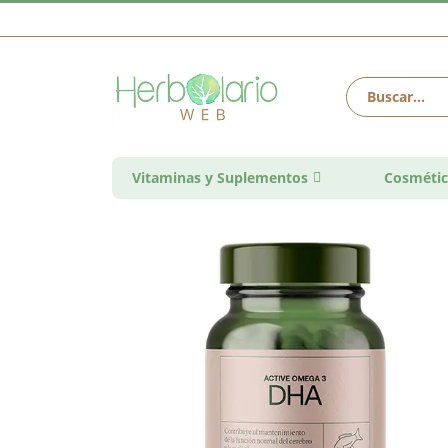
Vitaminas y Suplementos
Cosmétic
Saltar
al
final
de
la
galería
de
imágenes