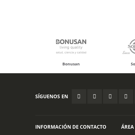
onusan
Solgar
Hifas
SÍGUENOS EN
INFORMACIÓN DE CONTACTO
ÁREA