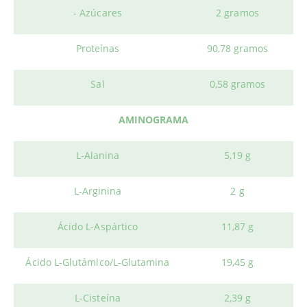
- Azúcares
2 gramos
Proteínas
90,78 gramos
Sal
0,58 gramos
AMINOGRAMA
L-Alanina
5,19 g
L-Arginina
2 g
Ácido L-Aspártico
11,87 g
Ácido L-Glutámico/L-Glutamina
19,45 g
L-Cisteína
2,39 g