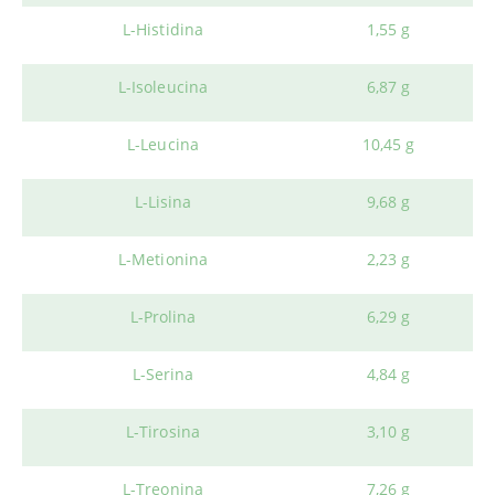
L-Histidina
1,55 g
L-Isoleucina
6,87 g
L-Leucina
10,45 g
L-Lisina
9,68 g
L-Metionina
2,23 g
L-Prolina
6,29 g
L-Serina
4,84 g
L-Tirosina
3,10 g
L-Treonina
7,26 g