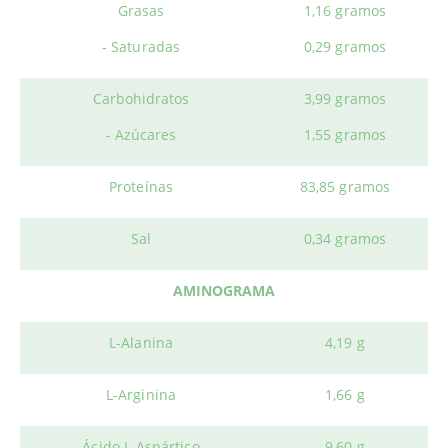
Grasas
1,16 gramos
- Saturadas
0,29 gramos
Carbohidratos
3,99 gramos
- Azúcares
1,55 gramos
Proteínas
83,85 gramos
Sal
0,34 gramos
AMINOGRAMA
L-Alanina
4,19 g
L-Arginina
1,66 g
Ácido L-Aspártico
9,60 g