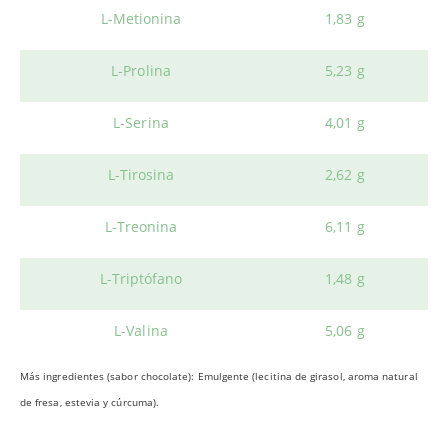
L-Metionina
1,83 g
L-Prolina
5,23 g
L-Serina
4,01 g
L-Tirosina
2,62 g
L-Treonina
6,11 g
L-Triptófano
1,48 g
L-Valina
5,06 g
Más ingredientes (sabor chocolate): Emulgente (lecitina de girasol,
aroma natural
de fresa, estevia y cúrcuma).