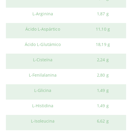
L-Arginina
1,87 g
Ácido L-Aspártico
11,10 g
Ácido L-Glutámico
18,19 g
L-Cisteína
2,24 g
L-Fenilalanina
2,80 g
L-Glicina
1,49 g
L-Histidina
1,49 g
L-Isoleucina
6,62 g