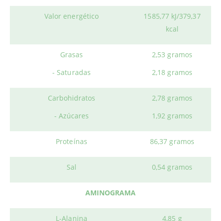
Valor energético
1585,77 kJ/379,37
kcal
Grasas
2,53 gramos
- Saturadas
2,18 gramos
Carbohidratos
2,78 gramos
- Azúcares
1,92 gramos
Proteínas
86,37 gramos
Sal
0,54 gramos
AMINOGRAMA
L-Alanina
4,85 g