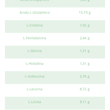
Ácido L-Glutámico
15,79 g
L-Cisteína
1,92 g
L-Fenilalanina
2,44 g
L-Glicina
1,31 g
L-Histidina
1,31 g
L-Isoleucina
5,76 g
L-Leucina
8,72 g
L-Lisina
8,11 g