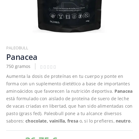
Saltar
al
PALEOBULL
comienzo
Panacea
de
750 gramos
la
galería
Aumenta la dosis de proteínas en tu cuerpo y ponte en
de
forma con un suplemento dietético a base de importantes
imágenes
aminoácidos que favorecen la nutrición deportiva.
Panacea
está formulado con aislado de proteína de suero de leche
de vacas criadas en libertad, que han sido alimentadas con
pasto (grass fed). Paleobull pone a tu alcance diversos
sabores:
chocolate, vainilla, fresa
o, si lo prefieres,
neutro
.