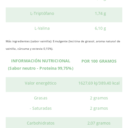
L-Triptófano
1,74 g
L-Valina
6,10 g
Más ingredientes (sabor vainilla): Emulgente (lecitina de girasol, aroma natural de
vainilla, cúrcuma y estevia 0,15%).
INFORMACIÓN NUTRICIONAL
POR 100 GRAMOS
(Sabor neutro - Proteína 99,75%)
Valor energético
1627,69 kj/389,40 kcal
Grasas
2 gramos
- Saturadas
2 gramos
Carbohidratos
2,07 gramos