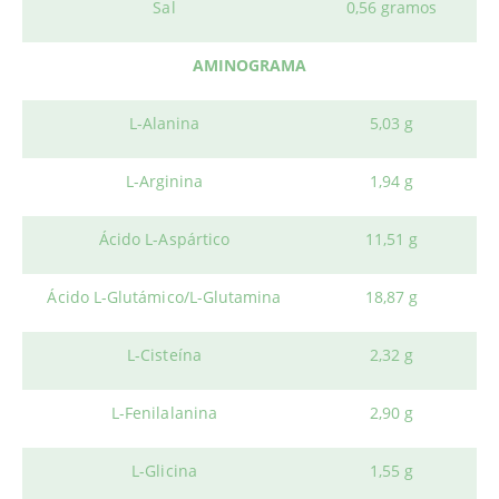
Sal
0,56 gramos
AMINOGRAMA
L-Alanina
5,03 g
L-Arginina
1,94 g
Ácido L-Aspártico
11,51 g
Ácido L-Glutámico/L-Glutamina
18,87 g
L-Cisteína
2,32 g
L-Fenilalanina
2,90 g
L-Glicina
1,55 g