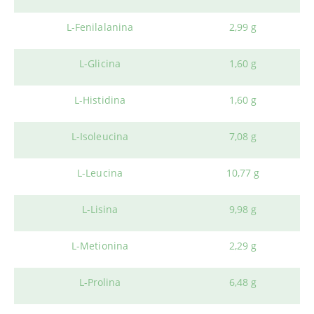
L-Fenilalanina
2,99 g
L-Glicina
1,60 g
L-Histidina
1,60 g
L-Isoleucina
7,08 g
L-Leucina
10,77 g
L-Lisina
9,98 g
L-Metionina
2,29 g
L-Prolina
6,48 g