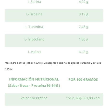
L-Serina
4,99 g
L-Tirosina
3,19 g
L-Treonina
7,48 g
L-Triptófano
1,80 g
L-Valina
6,28 g
Más ingredientes (sabor neutro): Emulgente (lecitina de girasol, cúrcuma y estevia
0,15%).
INFORMACIÓN NUTRICIONAL
POR 100 GRAMOS
(Sabor fresa - Proteína 96,94%)
Valor energético
1512,32kJ/361,80 kcal