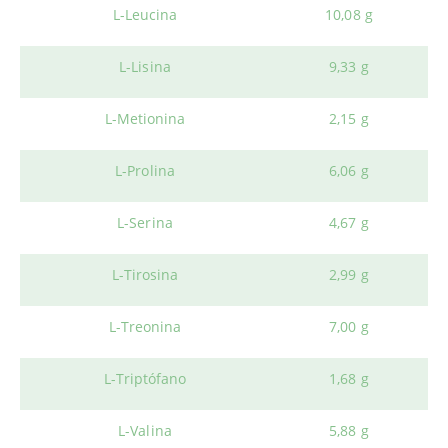
L-Leucina
10,08 g
L-Lisina
9,33 g
L-Metionina
2,15 g
L-Prolina
6,06 g
L-Serina
4,67 g
L-Tirosina
2,99 g
L-Treonina
7,00 g
L-Triptófano
1,68 g
L-Valina
5,88 g