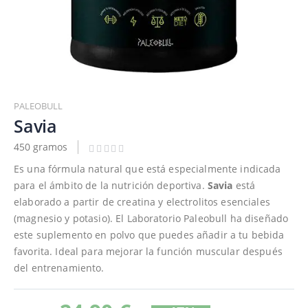
Saltar
al
PALEOBULL
comienzo
Savia
de
450 gramos
la
galería
Es una fórmula natural que está especialmente indicada
de
para el ámbito de la nutrición deportiva.
Savia
está
imágenes
elaborado a partir de creatina y electrolitos esenciales
(magnesio y potasio). El Laboratorio Paleobull ha diseñado
este suplemento en polvo que puedes añadir a tu bebida
favorita. Ideal para mejorar la función muscular después
del entrenamiento.