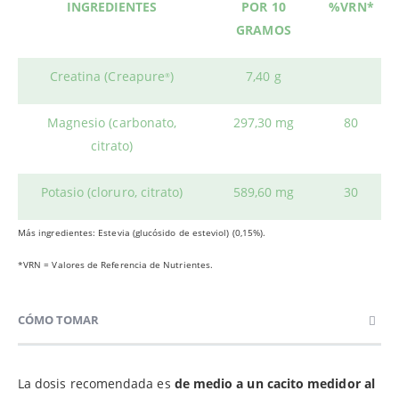
INGREDIENTES
POR 10
%VRN*
GRAMOS
Creatina (Creapure
)
7,40 g
®
Magnesio (carbonato,
297,30 mg
80
citrato)
Potasio (cloruro, citrato)
589,60 mg
30
Más ingredientes: Estevia (glucósido de esteviol) (0,15%).
*VRN = Valores de Referencia de Nutrientes.
CÓMO TOMAR
La dosis recomendada es
de medio a un cacito medidor al