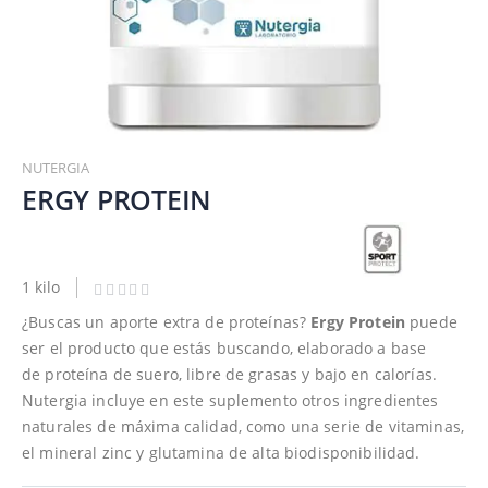
Saltar
al
NUTERGIA
comienzo
ERGY PROTEIN
de
la
galería
de
1 kilo
imágenes
¿Buscas un aporte extra de proteínas?
Ergy Protein
puede
ser el producto que estás buscando, elaborado a base
de proteína de suero, libre de grasas y bajo en calorías.
Nutergia incluye en este suplemento otros ingredientes
naturales de máxima calidad, como una serie de vitaminas,
el mineral zinc y glutamina de alta biodisponibilidad.