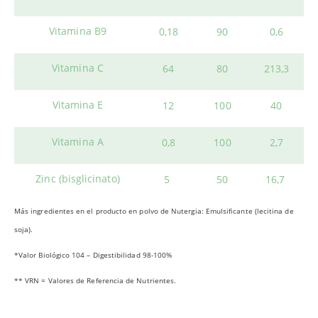
Vitamina B9
0,18
90
0,6
Vitamina C
64
80
213,3
Vitamina E
12
100
40
Vitamina A
0,8
100
2,7
Zinc (bisglicinato)
5
50
16,7
Más ingredientes en el producto en polvo de Nutergia: Emulsificante (lecitina de
soja).
*Valor Biológico 104 – Digestibilidad 98-100%
** VRN = Valores de Referencia de Nutrientes.