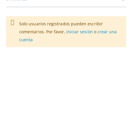
Solo usuarios registrados pueden escribir
comentarios. Por favor,
iniciar sesión
o
crear una
cuenta