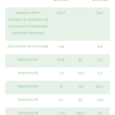
Proteína 90%*
28,41
-
94,7
(Aislado de proteína de
lactosuero hidrolizada
enzimáticamente)
Glutamina micronizada
1,44
-
4,8
Vitamina B1
0,98
89
3,3
Vitamina B2
1,4
100
4,7
Vitamina B3
16
100
53,3
Vitamina B5
5,5
92
18,4
Vitamina B6
1,15
82,3
3,8