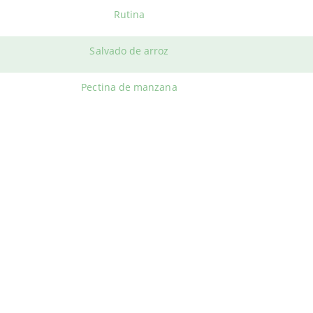
Rutina
rioWeb © 2026. All Rights Reserved
Salvado de arroz
Pectina de manzana
Fruto de schisandra
Clorofila
Hierro (gluconato,fumarato)
Zinc (citrato)
Vitamina B6 (piridoxina)
Zumo de remolacha