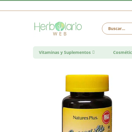
Vitaminas y Suplementos
Cosmétic
Saltar
al
final
de
la
galería
de
imágenes