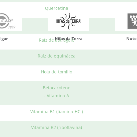
Quercetina
Papaína
da Terra
Nutergia
100% N
Raíz de astrágalo
Raíz de equinácea
Hoja de tomillo
Betacaroteno
- Vitamina A
 PERSONAL
HERBOLARIO WE
Vitamina B1 (tiamina HCl)
tanos
Iniciar Sesión
Términos y Condicione
nta
Política Cookies
Vitamina B2 (riboflavina)