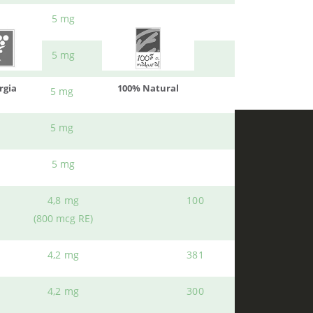
5 mg
5 mg
atural
Solaray
LCN
5 mg
5 mg
5 mg
4,8 mg
100
(800 mcg RE)
B
4,2 mg
381
s
Política Privacidad
Envíos y Devoluciones
4,2 mg
300