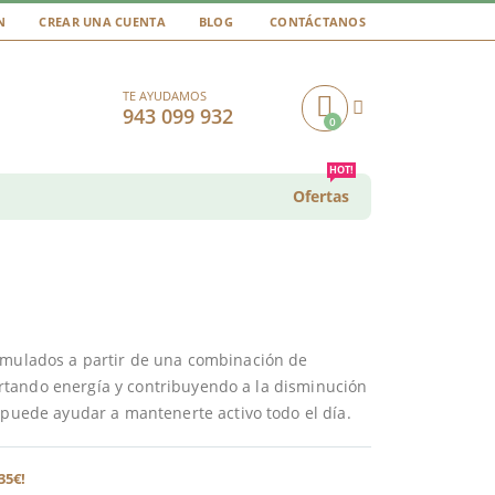
N
CREAR UNA CUENTA
BLOG
CONTÁCTANOS
TE AYUDAMOS
943 099 932
0
Cart
HOT!
Ofertas
ormulados a partir de una combinación de
rtando energía y contribuyendo a la disminución
 puede ayudar a mantenerte activo todo el día.
35€!