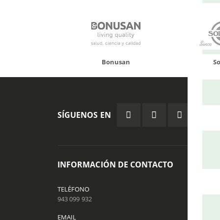
onusan
Solgar
Hifas 
SÍGUENOS EN
INFORMACIÓN DE CONTACTO
ÁREA
Contác
TELÉFONO
943 099 932
Mi Cue
EMAIL