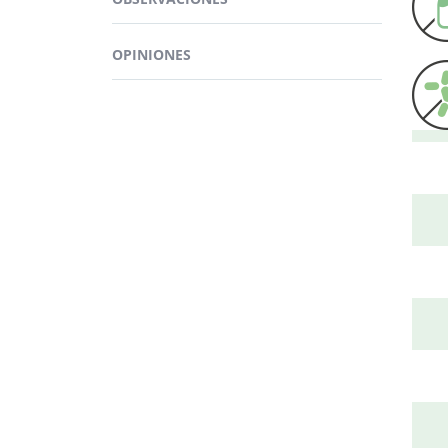
OPINIONES
¿D
Pued
NATU