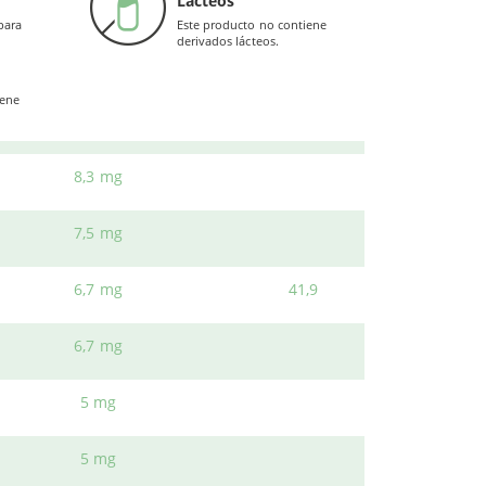
Lácteos
para
Este producto no contiene
gía
.
derivados lácteos.
10 mg
167
n.
iene
iga
.
10 mg
8,3 mg
7,5 mg
6,7 mg
41,9
6,7 mg
5 mg
5 mg