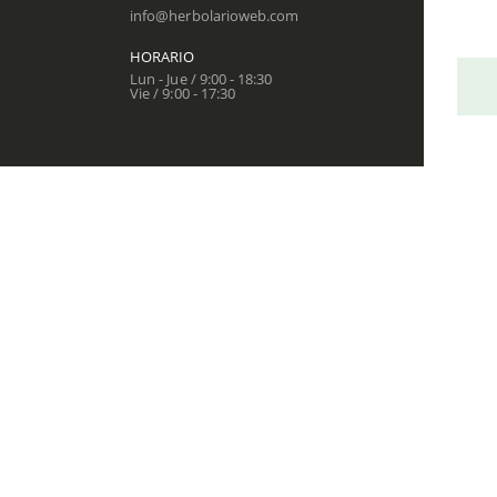
info@herbolarioweb.com
HORARIO
Herbola
Lun - Jue / 9:00 - 18:30
Vie / 9:00 - 17:30