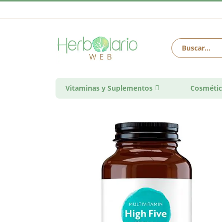
Vitaminas y Suplementos
Cosmétic
Saltar
al
final
de
la
galería
de
imágenes