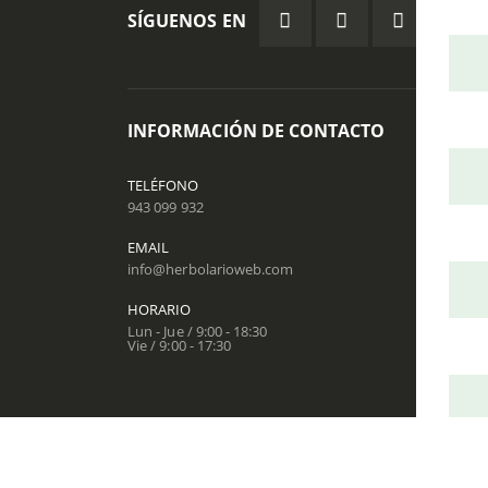
SÍGUENOS EN
INFORMACIÓN DE CONTACTO
ÁREA
Contác
TELÉFONO
943 099 932
Mi Cue
EMAIL
info@herbolarioweb.com
HORARIO
Herbola
Lun - Jue / 9:00 - 18:30
Vie / 9:00 - 17:30