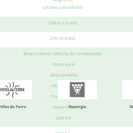
ÓNDE COMPRAR?
Productos relacionados
(citrato y ascorbato)
ian
distribuye el producto en envases con
30 cápsulas vegetales
.
Calcio (citrato)
es comprar
High Five Multivitaminas y Minerales
, y otros produc
olario Web.
Zinc (citrato)
do otros productos que te p
Betacaroteno / Mezcla de carotenoides
- Vitamina A
- Betacaroteno
- Alfacaroteno
- Criptoxantina
da Terra
Nutergia
100% N
- Zeaxantina
- Luteína