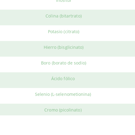
Inositol
Colina (bitartrato)
Potasio (citrato)
 PERSONAL
HERBOLARIO WE
Hierro (bisglicinato)
tanos
Iniciar Sesión
Términos y Condicione
nta
Política Cookies
Boro (borato de sodio)
Ácido fólico
rioWeb © 2026. All Rights Reserved
Selenio (L-selenometionina)
Cromo (picolinato)
Vitamina B12
(Adenosilcobalamina y Metilcobalamina)