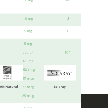
10 mg
1,3
tos de las mejores marcas, al mejor precio en
5 mg
50
ueden interesar
5 mg
833 μg
104
4,5 mg
158 mcg
39 mcg
atural
Solaray
LCN
32 mcg
25 mcg