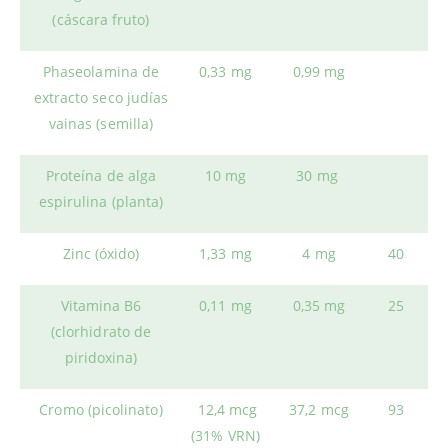
(cáscara fruto)
Phaseolamina de
0,33 mg
0,99 mg
extracto seco judías
vainas (semilla)
Proteína de alga
10 mg
30 mg
espirulina (planta)
Zinc (óxido)
1,33 mg
4 mg
40
Vitamina B6
0,11 mg
0,35 mg
25
(clorhidrato de
piridoxina)
Cromo (picolinato)
12,4 mcg
37,2 mcg
93
(31% VRN)