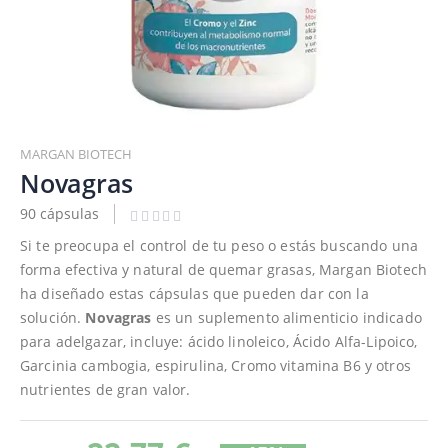
Saltar
al
MARGAN BIOTECH
comienzo
Novagras
de
90 cápsulas
la
galería
Si te preocupa el control de tu peso o estás buscando una
de
forma efectiva y natural de quemar grasas, Margan Biotech
imágenes
ha diseñado estas cápsulas que pueden dar con la
solución.
Novagras
es un suplemento alimenticio indicado
para adelgazar, incluye: ácido linoleico, Ácido Alfa-Lipoico,
Garcinia cambogia, espirulina, Cromo vitamina B6 y otros
nutrientes de gran valor.