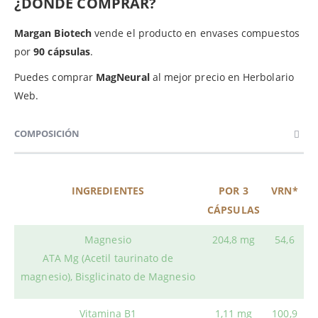
¿DÓNDE COMPRAR?
Margan Biotech
vende el producto en envases compuestos
por
90 cápsulas
.
Puedes comprar
MagNeural
al mejor precio en Herbolario
Web.
COMPOSICIÓN
INGREDIENTES
POR 3
VRN*
CÁPSULAS
Magnesio
204,8 mg
54,6
ATA Mg (Acetil taurinato de
magnesio), Bisglicinato de Magnesio
Vitamina B1
1,11 mg
100,9