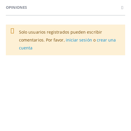
OPINIONES
Solo usuarios registrados pueden escribir
comentarios. Por favor,
iniciar sesión
o
crear una
cuenta