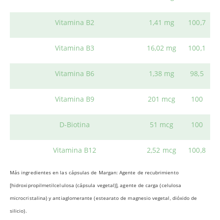
Vitamina B2
1,41 mg
100,7
Vitamina B3
16,02 mg
100,1
Vitamina B6
1,38 mg
98,5
Vitamina B9
201 mcg
100
D-Biotina
51 mcg
100
Vitamina B12
2,52 mcg
100,8
Más ingredientes en las cápsulas de Margan: Agente de recubrimiento
[hidroxipropil­metilcelulosa (cápsula vegetal)], agente de carga (celulosa
microcristalina) y antiaglomerante (estearato de magnesio vegetal, dióxido de
silicio).