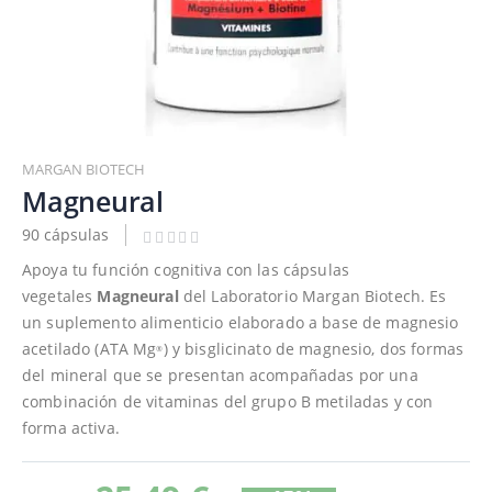
Saltar
al
MARGAN BIOTECH
comienzo
Magneural
de
90 cápsulas
la
galería
Apoya tu función cognitiva con las cápsulas
de
vegetales
Magneural
del Laboratorio Margan Biotech. Es
imágenes
un suplemento alimenticio elaborado a base de magnesio
acetilado (ATA Mg
) y bisglicinato de magnesio, dos formas
®
del mineral que se presentan acompañadas por una
combinación de vitaminas del grupo B metiladas y con
forma activa.