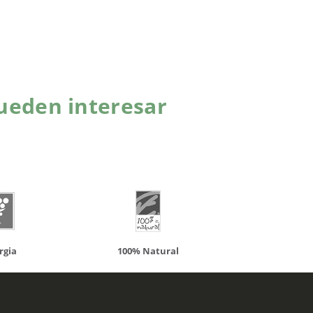
ueden interesar
atural
Solaray
LCN