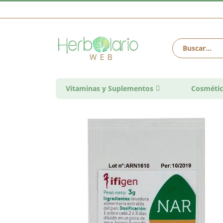
Vitaminas y Suplementos
Cosmétic
Saltar
al
final
de
la
galería
de
imágenes