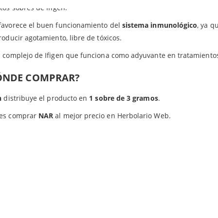
tos sobres de Ifigen.
favorece el buen funcionamiento del
sistema inmunológico
, ya q
roducir agotamiento, libre de tóxicos.
n complejo de Ifigen que funciona como adyuvante en tratamient
ÓNDE COMPRAR?
n
distribuye el producto en
1 sobre de 3 gramos
.
es comprar
NAR
al mejor precio en Herbolario Web.