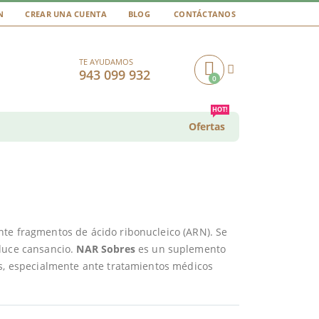
N
CREAR UNA CUENTA
BLOG
CONTÁCTANOS
TE AYUDAMOS
943 099 932
0
Cart
HOT!
Ofertas
nte fragmentos de ácido ribonucleico (ARN). Se
oduce cansancio.
NAR Sobres
es un suplemento
as, especialmente ante tratamientos médicos