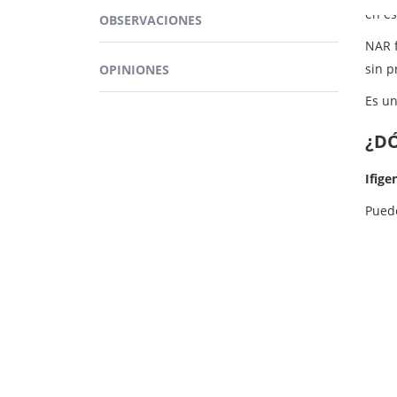
en es
OBSERVACIONES
NAR 
sin p
OPINIONES
Es u
¿D
Ifige
Pued