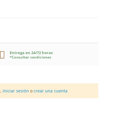
Entrega en 24/72 horas
*Consultar condiciones
tricionalmente a aquellas personas que siguen
los niños.
ente fuera de las comidas.
POR 1 SOBRE
r,
iniciar sesión
o
crear una cuenta
a ideado esta fórmula mediante fragmentos de
 sana y equilibrada.
enticia
3 gramos
ganismo.
aídas del pan. Una vez liofilizadas son envasadas