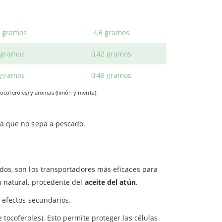
 gramos
5,5 gramos
e gusta comer el pescado de la forma tradicional?
 gramos
4,6 gramos
rciona
4,6 gramos de DHA
. Es una forma eficaz y
-3.
 gramos
0,42 gramos
 gramos
0,49 gramos
ocoferoles) y aromas (limón y menta).
ra que no sepa a pescado.
dos, son los transportadores más eficaces para
n natural, procedente del
aceite del atún
.
 efectos secundarios.
tocoferoles). Esto permite proteger las células