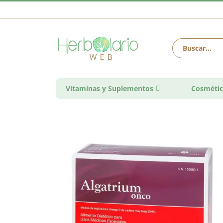
Vitaminas y Suplementos
Cosmétic
Saltar
al
final
de
la
galería
de
imágenes