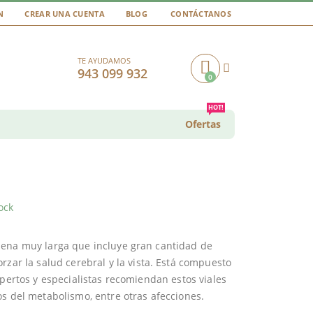
N
CREAR UNA CUENTA
BLOG
CONTÁCTANOS
TE AYUDAMOS
943 099 932
0
Cart
HOT!
Ofertas
ock
dena muy larga que incluye gran cantidad de
orzar la salud cerebral y la vista. Está compuesto
xpertos y especialistas recomiendan estos viales
os del metabolismo, entre otras afecciones.