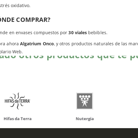
strés oxidativo.
Productos relacionados
ÓNDE COMPRAR?
ende en envases compuestos por
30 viales
bebibles.
ra ahora
Algatrium Onco
, y otros productos naturales de las ma
do otros productos que te p
olario Web.
da Terra
Nutergia
100% N