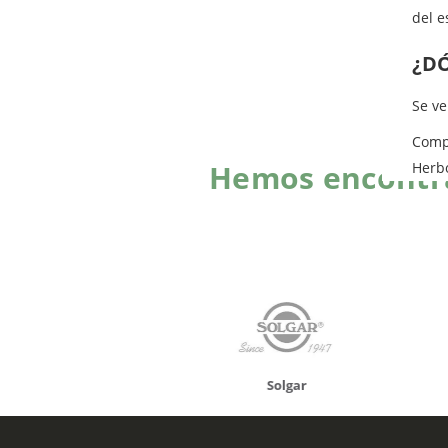
del e
¿D
Se v
Comp
Hemos encontra
Herb
onusan
Solgar
Hifas 