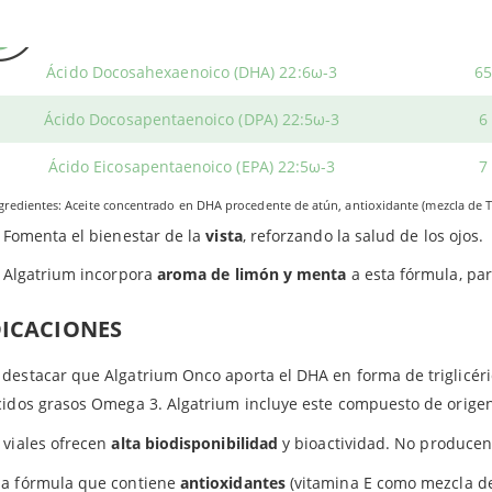
Este producto no contiene
Omega-3:
78
gluten.
es dificultades para tragar las cápsulas o los comprimidos? ¿No t
Ácido Docosahexaenoico (DHA) 22:6ω-3
65
rium Onco se vende en cómodos viales bebibles. Cada vial propo
lla de beneficiarte de las propiedades de los ácidos grasos omega
Ácido Docosapentaenoico (DPA) 22:5ω-3
6
Apoya la
salud cardiovascular
.
Ácido Eicosapentaenoico (EPA) 22:5ω-3
7
Favorece el buen funcionamiento del
sistema cerebral
.
gredientes: Aceite concentrado en DHA procedente de atún, antioxidante (mezcla de T
Fomenta el bienestar de la
vista
, reforzando la salud de los ojos.
Algatrium incorpora
aroma de limón y menta
a esta fórmula, pa
DICACIONES
destacar que Algatrium Onco aporta el DHA en forma de triglicéri
cidos grasos Omega 3. Algatrium incluye este compuesto de orige
 viales ofrecen
alta biodisponibilidad
y bioactividad. No producen
na fórmula que contiene
antioxidantes
(vitamina E como mezcla de 