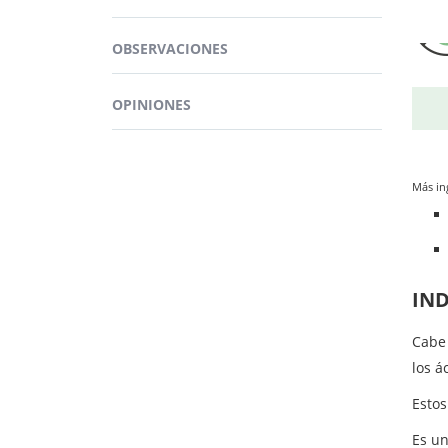
¿Tien
OBSERVACIONES
Algat
senci
OPINIONES
Más in
IN
Cabe 
los á
Estos
Es u