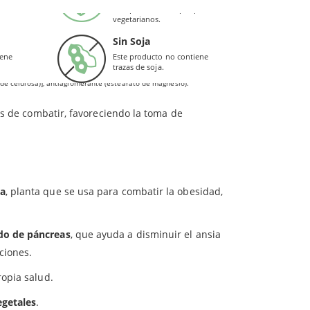
Este producto es apto para
vegetarianos.
150 mg
Sin Soja
iene
Este producto no contiene
100 mg
trazas de soja.
 de celulosa)], antiaglomerante (estearato de magnesio).
es de combatir, favoreciendo la toma de
ia
, planta que se usa para combatir la obesidad,
do de páncreas
, que ayuda a disminuir el ansia
ciones.
ropia salud.
egetales
.