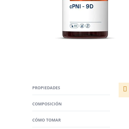
Saltar
al
comienzo
de
la
galería
de
imágenes
cPNI
La d
cPNI
PROPIEDADES
dopam
princ
Guard
Este 
COMPOSICIÓN
No de
Los 
¿PA
CÓMO TOMAR
Se tr