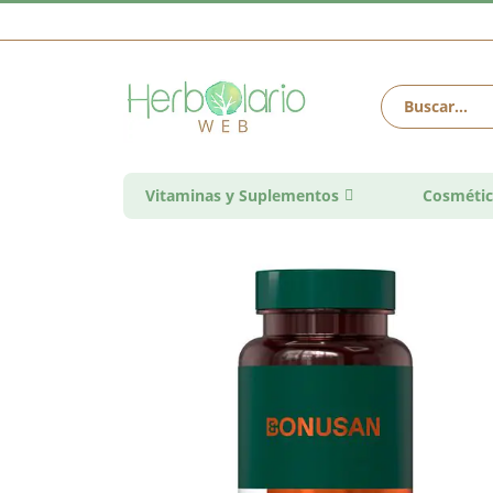
Vitaminas y Suplementos
Cosmétic
Saltar
al
final
de
la
galería
de
imágenes