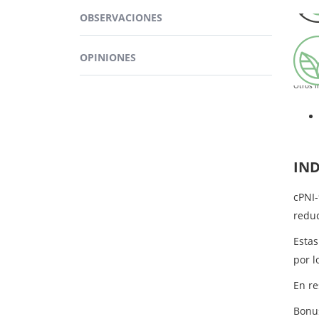
con l
OBSERVACIONES
OPINIONES
Otros i
IN
cPNI
reduc
Esta
por l
En re
Bonu