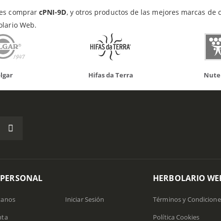
es comprar
cPNI-9D
, y otros productos de las mejores marcas de 
olario Web.
Hifas da Terra
Nutergia
1
 PERSONAL
HERBOLARIO WE
tanos
Iniciar Sesión
Términos y Condicione
nta
Política Cookies