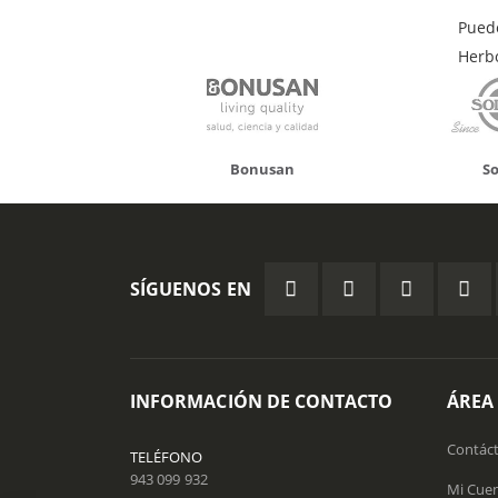
Pued
Herb
Bonusan
Solgar
SÍGUENOS EN
INFORMACIÓN DE CONTACTO
ÁREA
Contác
TELÉFONO
943 099 932
Mi Cue