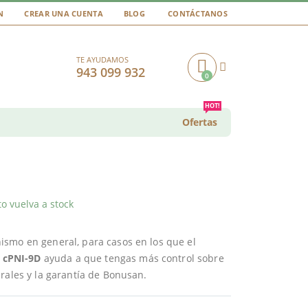
N
CREAR UNA CUENTA
BLOG
CONTÁCTANOS
TE AYUDAMOS
943 099 932
0
Cart
HOT!
Ofertas
o vuelva a stock
ismo en general, para casos en los que el
.
cPNI-9D
ayuda a que tengas más control sobre
rales y la garantía de Bonusan.