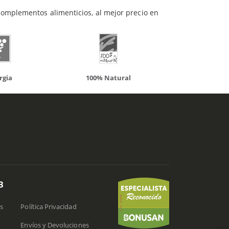
complementos alimenticios, al mejor precio en
00% Natural
Solaray
B
s
Política Privacidad
Envíos y Devoluciones