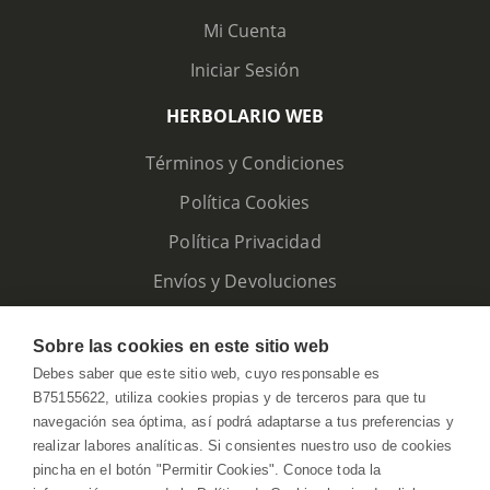
Mi Cuenta
Iniciar Sesión
HERBOLARIO WEB
Términos y Condiciones
Política Cookies
Política Privacidad
Envíos y Devoluciones
Sobre las cookies en este sitio web
Debes saber que este sitio web, cuyo responsable es
B75155622, utiliza cookies propias y de terceros para que tu
navegación sea óptima, así podrá adaptarse a tus preferencias y
realizar labores analíticas. Si consientes nuestro uso de cookies
pincha en el botón "Permitir Cookies". Conoce toda la