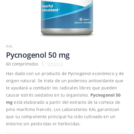
Saltar
al
KAL
comienzo
Pycnogenol 50 mg
de
60 comprimidos
la
galería
Has dado con un producto de Pycnogenol económico y de
de
origen natural. Se trata de un poderoso antioxidante que
imágenes
te ayudará a combatir los radicales libres que pueden
causar estrés oxidativo en tu organismo.
Pycnogenol 50
mg
está elaborado a partir del extracto de la corteza de
pino marítimo francés. Los Laboratorios KAL garantizan
que su componente principal ha sido cultivado en un
entorno sin pesticidas ni herbicidas.