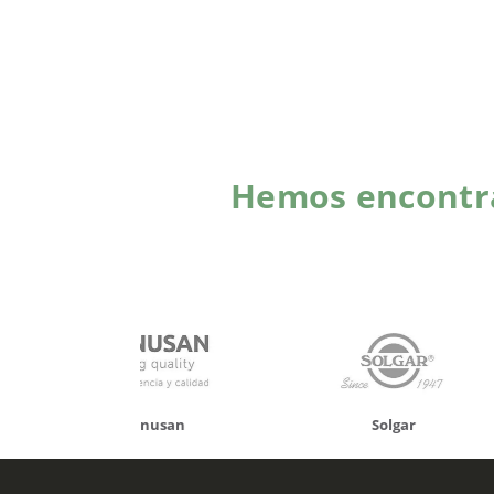
Hemos encontra
onusan
Solgar
Hifas 