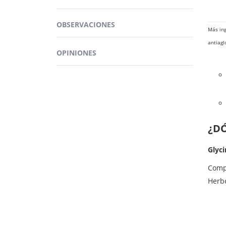
que 
OBSERVACIONES
Cada
Más ing
antiagl
OPINIONES
¿D
Glyc
Comp
Herb