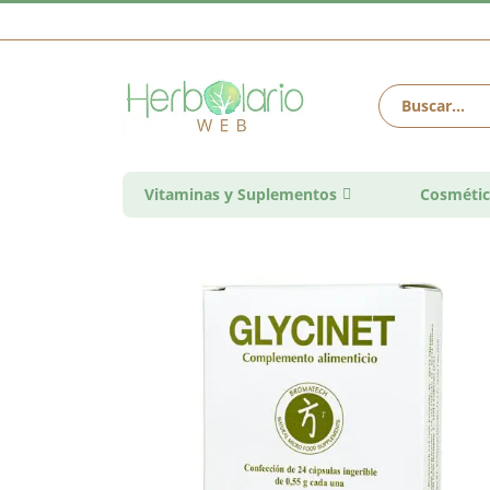
Vitaminas y Suplementos
Cosmétic
Saltar
al
final
de
la
galería
de
imágenes