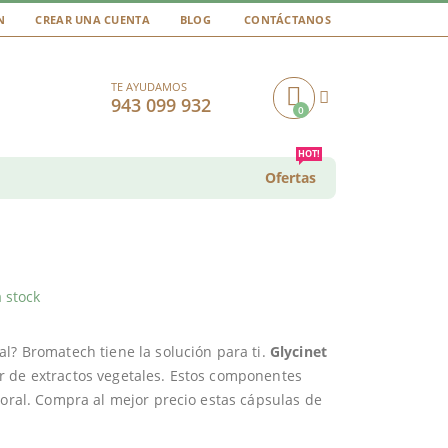
N
CREAR UNA CUENTA
BLOG
CONTÁCTANOS
TE AYUDAMOS
943 099 932
0
Cart
HOT!
Ofertas
 stock
l? Bromatech tiene la solución para ti.
Glycinet
r de extractos vegetales. Estos componentes
poral. Compra al mejor precio estas cápsulas de