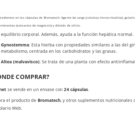
estás buscando. Acompaña una buena alimentación con las cápsul
Extracto seco de Gynostemma
 una de estas cápsulas incluye
extracto seco
de los siguientes co
redientes en las cápsulas de Bromatech: Agente de carga (celulosa microcristalina); gelatin
omerantes (estearato de magnesio) y dióxido de silicio.
Cassia nomame
: Es una planta con unas propiedades muy útiles a
equilibrio corporal. Además, ayuda a la función hepática normal.
Gynostemma
: Esta hierba con propiedades similares a las del g
metabolismo, centrada en los carbohidratos y las grasas.
Altea (malvavisco)
: Se trata de una planta con efecto antiinflam
ÓNDE COMPRAR?
inet
se vende en un envase con
24 cápsulas
.
ra el producto de
Bromatech
, y otros suplementos nutricionales
olario Web.