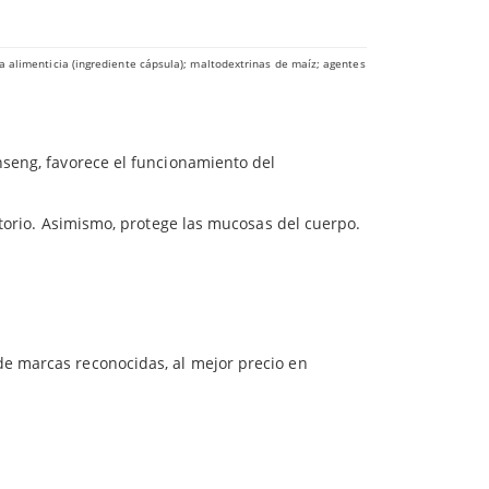
as Glycinet para
controlar tu peso
.
62.5 mg
mponentes naturales:
a alimenticia (ingrediente cápsula); maltodextrinas de maíz; agentes
 la hora de apoyar ciertas dietas para el
inseng, favorece el funcionamiento del
atorio. Asimismo, protege las mucosas del cuerpo.
 de marcas reconocidas, al mejor precio en