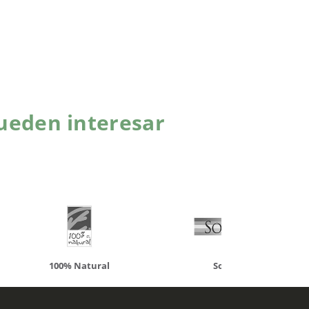
ueden interesar
atural
Solaray
LCN