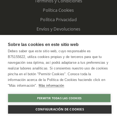
Términos y Condiciones
Política Cookies
Política Privacidad
Envíos y Devoluciones
Sobre las cookies en este sitio web
Debes saber que este sitio web, cuyo responsable es
B75155622, utiliza cookies propias y de terceros para que tu
navegación sea óptima, así podrá adaptarse a tus preferencias y
realizar labores analíticas. Si consientes nuestro uso de cookies
pincha en el botón "Permitir Cookies". Conoce toda la
información acerca de la Política de Cookies haciendo click en
"Más información".
Más información
HerbolarioWeb © 2026. All Rights Reserved
PERMITIR TODAS LAS COOKIES
AGOTADO
CONFIGURACIÓN DE COOKIES