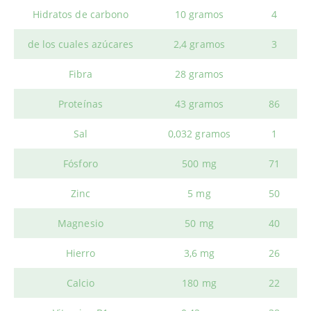
Hidratos de carbono
10 gramos
4
de los cuales azúcares
2,4 gramos
3
Fibra
28 gramos
Proteínas
43 gramos
86
Sal
0,032 gramos
1
Fósforo
500 mg
71
Zinc
5 mg
50
Magnesio
50 mg
40
Hierro
3,6 mg
26
Calcio
180 mg
22