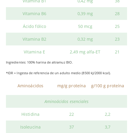
Vitamina B1
0,42 mg
38
Vitamina B6
0,39 mg
28
Ácido fólico
50 mcg
25
Vitamina B2
0,32 mg
23
Vitamina E
2,49 mg alfa-ET
21
Ingredientes: 100% harina de altramuz BIO.
*IDR = Ingesta de referencia de un adulto medio (8500 kJ/2000 kcal).
Aminoácidos
mg/g proteína
g/100 g proteína
Aminoácidos esenciales
Histidina
22
2,2
Isoleucina
37
3,7