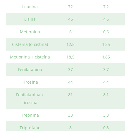
Leucina
72
7,2
Lisina
46
4,6
Metionina
6
0,6
Cisteína (o cistina)
12,5
1,25
Metionina + cisteína
18,5
1,85
Fenilalanina
37
3,7
Tirosina
44
4,4
Fenilalanina +
81
8,1
tirosina
Treonina
33
3,3
Triptófano
8
0,8