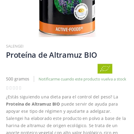
Saltar
al
SALENGEI
comienzo
Proteína de Altramuz BIO
de
la
galería
de
500 gramos
Notificarme cuando este producto vuelva a stock
imágenes
¿Estás siguiendo una dieta para el control del peso? La
Proteína de Altramuz BIO
puede servir de ayuda para
apoyar ese tipo de régimen y ayudarte a adelgazar.
Salengei ha elaborado este producto en polvo a base de la
harina de altramuz de origen ecológico. Se trata de un
aporte proteico vegetal con alto valor biológico, rico en