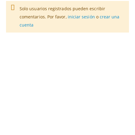
Solo usuarios registrados pueden escribir
comentarios. Por favor,
iniciar sesión
o
crear una
cuenta