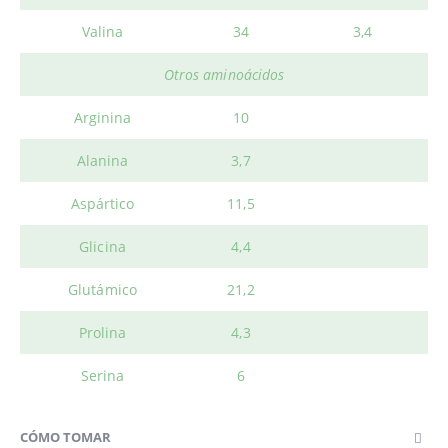
Valina
34
3,4
Otros aminoácidos
Arginina
10
Alanina
3,7
Aspártico
11,5
Glicina
4,4
Glutámico
21,2
Prolina
4,3
Serina
6
CÓMO TOMAR