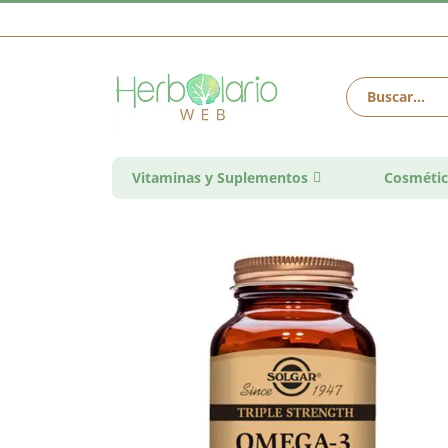
Vitaminas y Suplementos
Cosmétic
Saltar
al
final
de
la
galería
de
imágenes