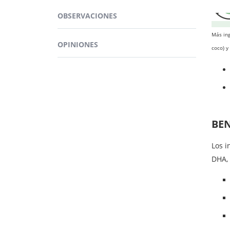
doco
OBSERVACIONES
Apoya
Más ing
OPINIONES
coco) y
BEN
Los i
DHA, 