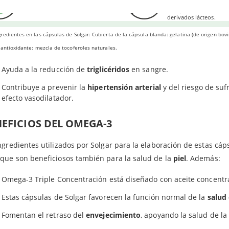
gluten.
Este producto no cont
sahexaenoico).
Ácido docosahexaenoico (DHA)
derivados lácteos.
 la salud del
corazón
.
redientes en las cápsulas de Solgar: Cubierta de la cápsula blanda: gelatina (de origen bovi
 antioxidante: mezcla de tocoferoles naturales.
Permite que se mantengan estables los niveles de
colesterol
"mal
Ayuda a la reducción de
triglicéridos
en sangre.
Contribuye a prevenir la
hipertensión arterial
y del riesgo de suf
efecto vasodilatador.
EFICIOS DEL OMEGA-3
ngredientes utilizados por Solgar para la elaboración de estas cá
que son beneficiosos también para la salud de la
piel
. Además:
Omega-3 Triple Concentración está diseñado con aceite concent
Estas cápsulas de Solgar favorecen la función normal de la
salud
Fomentan el retraso del
envejecimiento
, apoyando la salud de la