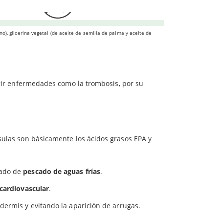
levadura.
iene
756 mg
no), glicerina vegetal (de aceite de semilla de palma y aceite de
o".
rir enfermedades como la trombosis, por su
psulas son básicamente los ácidos grasos EPA y
rado de
pescado de aguas frías
.
 cardiovascular
.
 dermis y evitando la aparición de arrugas.