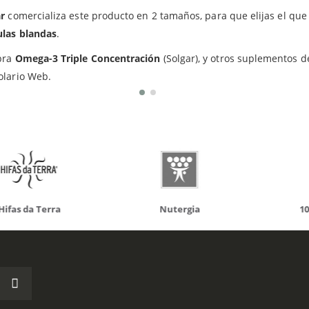
ar
comercializa este producto en 2 tamaños, para que elijas el qu
ulas blandas
.
do otros productos que te p
pra
Omega-3 Triple Concentración
(Solgar), y otros suplementos d
olario Web.
da Terra
Nutergia
100% N