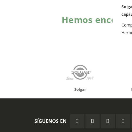
Solg
cáps
Hemos encontra
Com
Herb
onusan
Solgar
Hifas 
SÍGUENOS EN