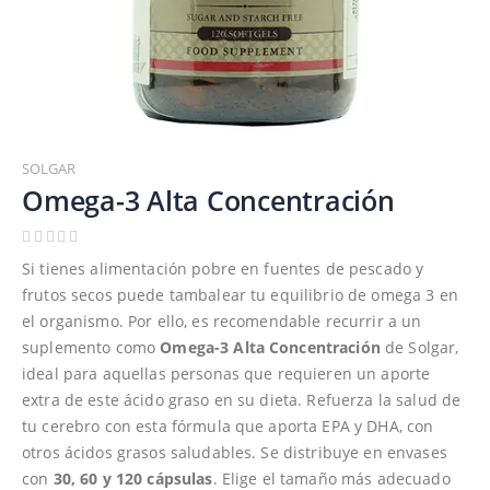
Saltar
al
SOLGAR
comienzo
Omega-3 Alta Concentración
de
la
galería
Si tienes alimentación pobre en fuentes de pescado y
de
frutos secos puede tambalear tu equilibrio de omega 3 en
imágenes
el organismo. Por ello, es recomendable recurrir a un
suplemento como
Omega-3 Alta Concentración
de Solgar,
ideal para aquellas personas que requieren un aporte
extra de este ácido graso en su dieta. Refuerza la salud de
tu cerebro con esta fórmula que aporta EPA y DHA, con
otros ácidos grasos saludables. Se distribuye en envases
con
30, 60 y 120 cápsulas
. Elige el tamaño más adecuado