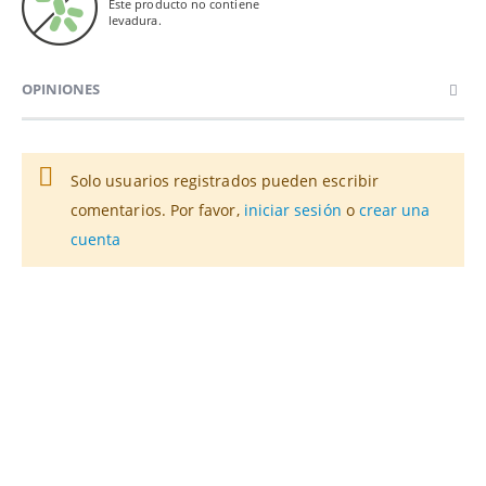
Este producto no contiene
levadura.
OPINIONES
Solo usuarios registrados pueden escribir
comentarios. Por favor,
iniciar sesión
o
crear una
cuenta