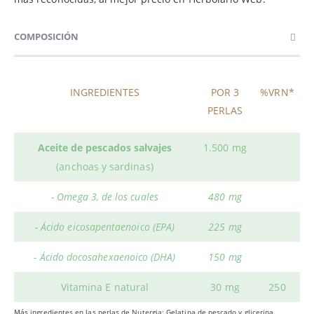
COMPOSICIÓN
INGREDIENTES
POR 3
%VRN*
PERLAS
Aceite de pescados salvajes
1.500 mg
(anchoas y sardinas)
- Omega 3, de los cuales
480 mg
- Ácido eicosapentaenoico (EPA)
225 mg
- Ácido docosahexaenoico (DHA)
150 mg
Vitamina E natural
30 mg
250
Más ingredientes en las perlas de Nutergia: Gelatina de pescado y glicerina.