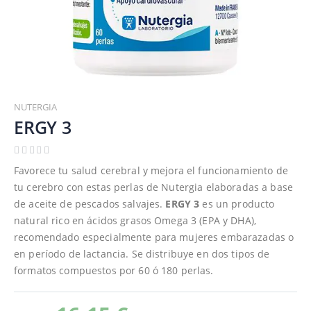
Saltar
al
NUTERGIA
comienzo
ERGY 3
de
la
galería
Favorece tu salud cerebral y mejora el funcionamiento de
de
tu cerebro con estas perlas de Nutergia elaboradas a base
imágenes
de aceite de pescados salvajes.
ERGY 3
es un producto
natural rico en ácidos grasos Omega 3 (EPA y DHA),
recomendado especialmente para mujeres embarazadas o
en período de lactancia. Se distribuye en dos tipos de
formatos compuestos por 60 ó 180 perlas.