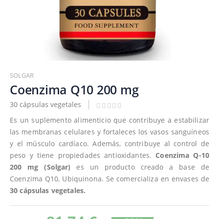
Saltar
al
SOLGAR
comienzo
Coenzima Q10 200 mg
de
30 cápsulas vegetales
la
galería
Es un suplemento alimenticio que contribuye a estabilizar
de
las membranas celulares y fortaleces los vasos sanguíneos
imágenes
y el músculo cardíaco. Además, contribuye al control de
peso y tiene propiedades antioxidantes.
Coenzima Q-10
200 mg (Solgar)
es un producto creado a base de
Coenzima Q10, Ubiquinona. Se comercializa en envases de
30 cápsulas vegetales.