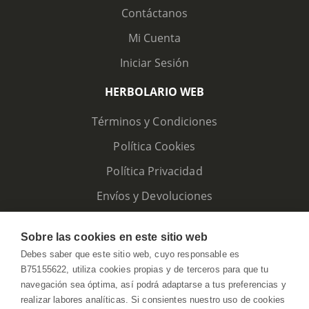
Contáctanos
Mi Cuenta
Iniciar Sesión
HERBOLARIO WEB
Términos y Condiciones
Política Cookies
Política Privacidad
Envíos y Devoluciones
Sobre las cookies en este sitio web
Debes saber que este sitio web, cuyo responsable es
B75155622, utiliza cookies propias y de terceros para que tu
navegación sea óptima, así podrá adaptarse a tus preferencias y
realizar labores analíticas. Si consientes nuestro uso de cookies