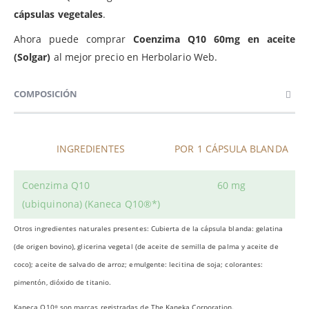
cápsulas vegetales
.
Ahora puede comprar
Coenzima Q10 60mg en aceite
(Solgar)
al mejor precio en Herbolario Web.
COMPOSICIÓN
INGREDIENTES
POR 1 CÁPSULA BLANDA
Coenzima Q10
60 mg
(ubiquinona) (Kaneca Q10®*)
Otros ingredientes naturales presentes: Cubierta de la cápsula blanda: gelatina
(de origen bovino), glicerina vegetal (de aceite de semilla de palma y aceite de
coco); aceite de salvado de arroz; emulgente: lecitina de soja; colorantes:
pimentón, dióxido de titanio.
Kaneca Q10
son marcas registradas de The Kaneka Corporation.
®