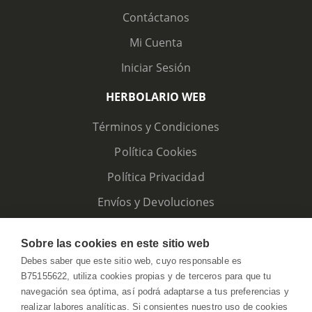
Contáctanos
Mi Cuenta
Iniciar Sesión
HERBOLARIO WEB
Términos y Condiciones
Política Cookies
Política Privacidad
Envíos y Devoluciones
Sobre las cookies en este sitio web
Debes saber que este sitio web, cuyo responsable es
B75155622, utiliza cookies propias y de terceros para que tu
navegación sea óptima, así podrá adaptarse a tus preferencias y
realizar labores analíticas. Si consientes nuestro uso de cookies