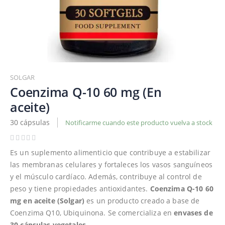
Saltar
al
SOLGAR
comienzo
Coenzima Q-10 60 mg (En
de
aceite)
la
galería
30 cápsulas
Notificarme cuando este producto vuelva a stock
de
imágenes
Es un suplemento alimenticio que contribuye a estabilizar
las membranas celulares y fortaleces los vasos sanguíneos
y el músculo cardíaco. Además, contribuye al control de
peso y tiene propiedades antioxidantes.
Coenzima Q-10 60
mg en aceite (Solgar)
es un producto creado a base de
Coenzima Q10, Ubiquinona. Se comercializa en
envases de
30 cápsulas vegetales
.