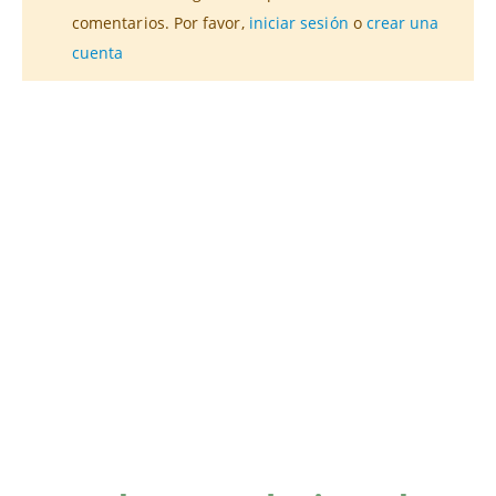
comentarios. Por favor,
iniciar sesión
o
crear una
cuenta