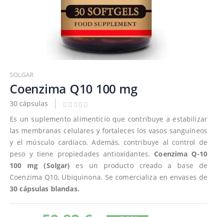
Saltar
al
SOLGAR
comienzo
Coenzima Q10 100 mg
de
30 cápsulas
la
galería
Es un suplemento alimenticio que contribuye a estabilizar
de
las membranas celulares y fortaleces los vasos sanguíneos
imágenes
y el músculo cardíaco. Además, contribuye al control de
peso y tiene propiedades antioxidantes.
Coenzima Q-10
100 mg (Solgar)
es un producto creado a base de
Coenzima Q10, Ubiquinona. Se comercializa en envases de
30 cápsulas blandas.