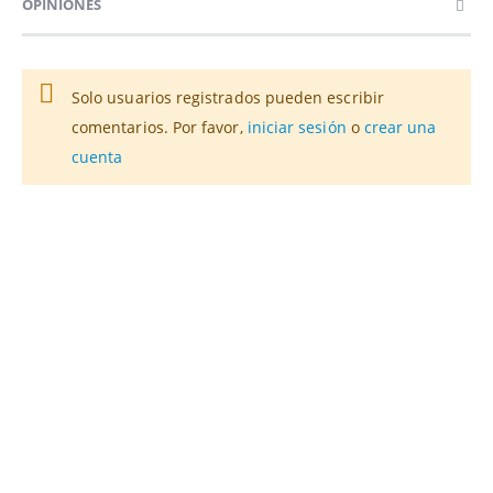
OPINIONES
Solo usuarios registrados pueden escribir
comentarios. Por favor,
iniciar sesión
o
crear una
cuenta