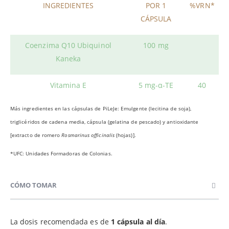
INGREDIENTES
POR 1
%VRN*
CÁPSULA
Coenzima Q10 Ubiquinol
100 mg
Kaneka
Vitamina E
5 mg-α-TE
40
Más ingredientes en las cápsulas de PiLeJe: Emulgente (lecitina de soja),
triglicéridos de cadena media, cápsula (gelatina de pescado) y antioxidante
[extracto de romero
Rosmarinus officinalis
(hojas)].
*UFC: Unidades Formadoras de Colonias.
CÓMO TOMAR
La dosis recomendada es de
1 cápsula al día
.