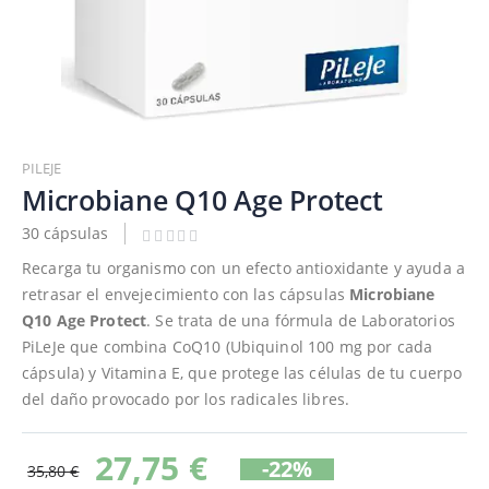
Saltar
al
PILEJE
comienzo
Microbiane Q10 Age Protect
de
30 cápsulas
la
galería
Recarga tu organismo con un efecto antioxidante y ayuda a
de
retrasar el envejecimiento con las cápsulas
Microbiane
imágenes
Q10 Age Protect
. Se trata de una fórmula de Laboratorios
PiLeJe que combina CoQ10 (Ubiquinol 100 mg por cada
cápsula) y Vitamina E, que protege las células de tu cuerpo
del daño provocado por los radicales libres.
27,75 €
-22%
35,80 €