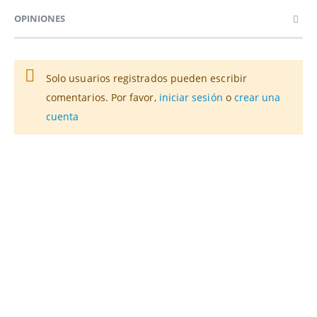
OPINIONES
Solo usuarios registrados pueden escribir
comentarios. Por favor,
iniciar sesión
o
crear una
cuenta