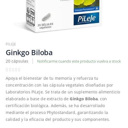
Saltar
al
PILEJE
comienzo
Ginkgo Biloba
de
20 cápsulas
Notificarme cuando este producto vuelva a stock
la
galería
de
Apoya el bienestar de tu memoria y refuerza tu
imágenes
concentración con las cápsula vegetales diseñadas por
Laboratorios PiLeJe. Se trata de un suplemento alimenticio
elaborado a base de extracto de
Ginkgo Biloba
, con
certificación biológica. Además, se ha desarrollado
mediante el proceso Phytostandard, garantizando la
calidad y la eficacia del producto y sus componentes.