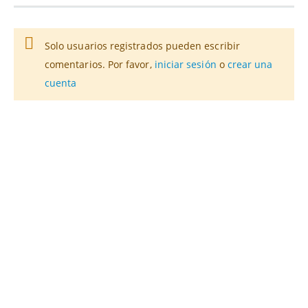
Solo usuarios registrados pueden escribir
comentarios. Por favor,
iniciar sesión
o
crear una
cuenta