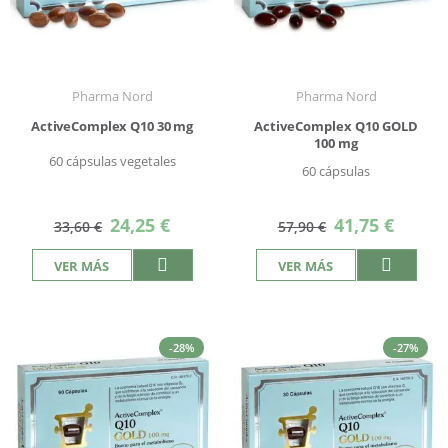
Pharma Nord
Pharma Nord
ActiveComplex Q10 30 mg
ActiveComplex Q10 GOLD
100 mg
60 cápsulas vegetales
60 cápsulas
Precio
Precio
24,25 €
41,75 €
33,60 €
57,90 €
especial
especial
VER MÁS
VER MÁS
-28%
-27%