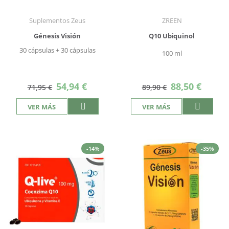
Suplementos Zeus
ZREEN
Génesis Visión
Q10 Ubiquinol
30 cápsulas + 30 cápsulas
100 ml
Precio
Precio
54,94 €
88,50 €
71,95 €
89,90 €
especial
especial
VER MÁS
VER MÁS
-14%
-35%