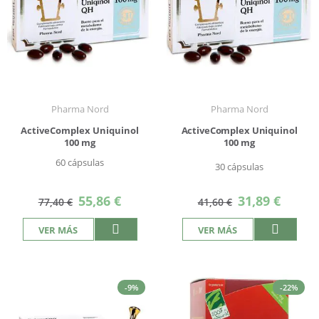
Pharma Nord
Pharma Nord
ActiveComplex Uniquinol
ActiveComplex Uniquinol
100 mg
100 mg
60 cápsulas
30 cápsulas
Precio
Precio
55,86 €
31,89 €
77,40 €
41,60 €
especial
especial
VER MÁS
VER MÁS
-9%
-22%