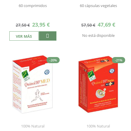
60 comprimidos
60 cápsulas vegetales
Precio
Precio
23,95 €
47,69 €
27,50 €
57,50 €
especial
especial
No está disponible
VER MÁS
-20%
-21%
100% Natural
100% Natural