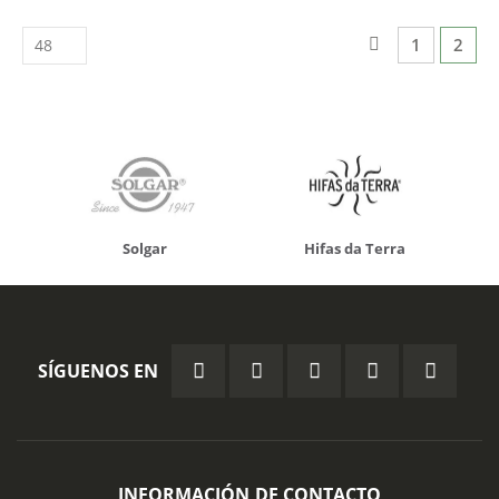
Página
Página
Anterior
Página
Actua
1
2
Solgar
Hifas da Terra
SÍGUENOS EN
INFORMACIÓN DE CONTACTO