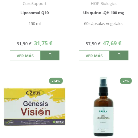
CureSupport
HOP Biologics
Liposomal Q10
Ubiquinol-QH 100 mg
150 ml
60 cápsulas vegetales
Precio
Precio
31,75 €
47,69 €
31,90 €
57,50 €
especial
especial
VER MÁS
VER MÁS
-24%
-2%