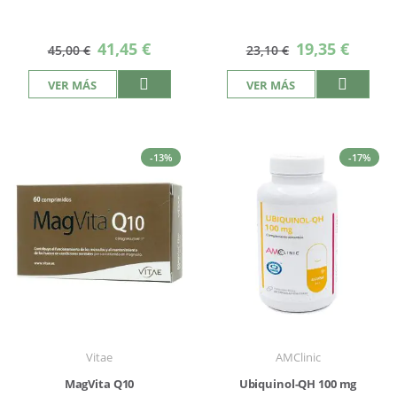
Precio
Precio
41,45 €
19,35 €
45,00 €
23,10 €
especial
especial
VER MÁS
VER MÁS
-13%
-17%
Vitae
AMClinic
MagVita Q10
Ubiquinol-QH 100 mg