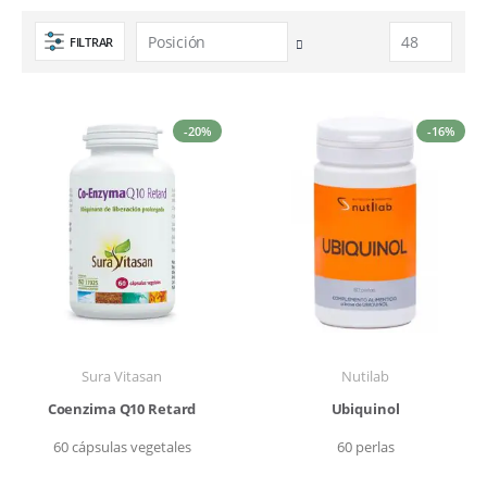
FILTRAR
Fijar
Dirección
Descendente
-20%
-16%
Sura Vitasan
Nutilab
Coenzima Q10 Retard
Ubiquinol
60 cápsulas vegetales
60 perlas