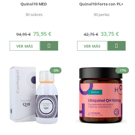
Quinol10 MED
Quinol10 Forte con PL+
30 sobres
30 perlas
Precio
Precio
75,95 €
33,75 €
94,95 €
42,75 €
especial
especial
VER MÁS
VER MÁS
-0%
-17%