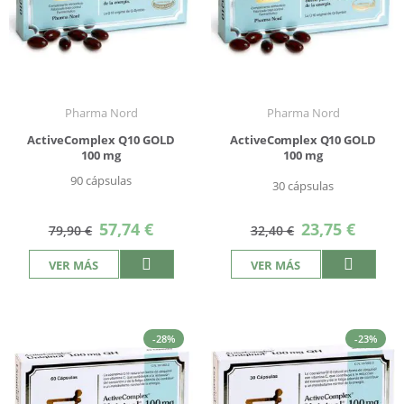
Pharma Nord
Pharma Nord
ActiveComplex Q10 GOLD
ActiveComplex Q10 GOLD
100 mg
100 mg
90 cápsulas
30 cápsulas
Precio
Precio
57,74 €
23,75 €
79,90 €
32,40 €
especial
especial
VER MÁS
VER MÁS
-28%
-23%