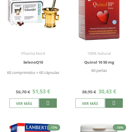
Pharma Nord
100% Natural
SelenoQ10
Quinol 10 50 mg
60 perlas
60 comprimidos + 60 cápsulas
Precio
Precio
51,53 €
30,43 €
56,70 €
38,95 €
especial
especial
VER MÁS
VER MÁS
-15%
-16%