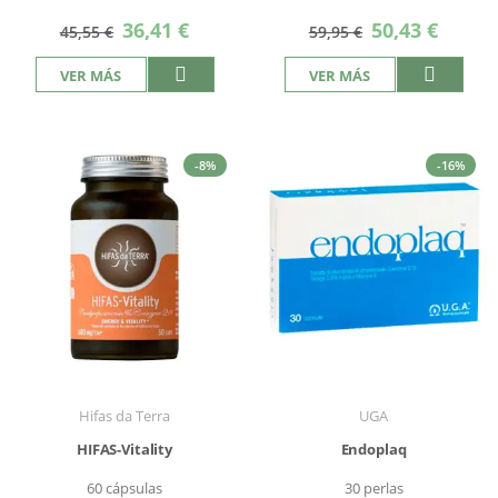
Precio
Precio
36,41 €
50,43 €
45,55 €
59,95 €
especial
especial
VER MÁS
VER MÁS
-8%
-16%
Hifas da Terra
UGA
HIFAS-Vitality
Endoplaq
60 cápsulas
30 perlas