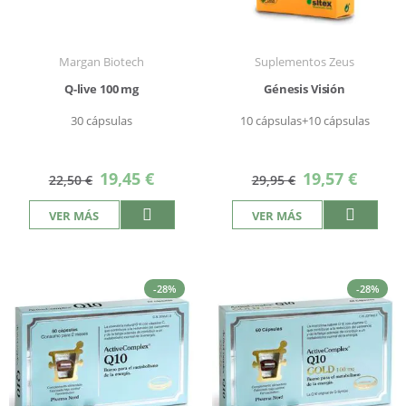
Margan Biotech
Suplementos Zeus
Q-live 100 mg
Génesis Visión
30 cápsulas
10 cápsulas+10 cápsulas
Precio
Precio
19,45 €
19,57 €
22,50 €
29,95 €
especial
especial
VER MÁS
VER MÁS
-28%
-28%