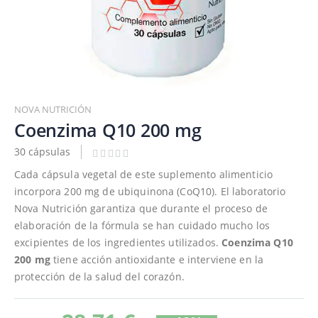
Saltar
al
NOVA NUTRICIÓN
comienzo
Coenzima Q10 200 mg
de
30 cápsulas
la
galería
Cada cápsula vegetal de este suplemento alimenticio
de
incorpora 200 mg de ubiquinona (CoQ10). El laboratorio
imágenes
Nova Nutrición garantiza que durante el proceso de
elaboración de la fórmula se han cuidado mucho los
excipientes de los ingredientes utilizados.
Coenzima Q10
200
mg
tiene acción antioxidante e interviene en la
protección de la salud del corazón.