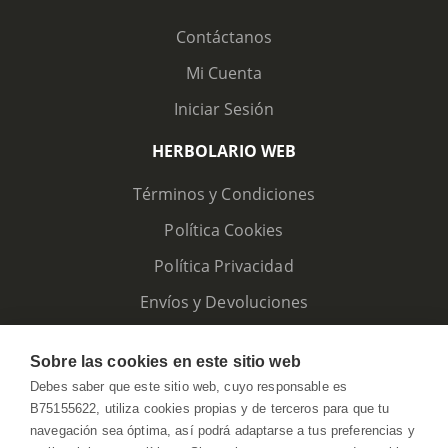
Contáctanos
Mi Cuenta
Iniciar Sesión
HERBOLARIO WEB
Términos y Condiciones
Política Cookies
Política Privacidad
Envíos y Devoluciones
Sobre las cookies en este sitio web
Debes saber que este sitio web, cuyo responsable es
B75155622, utiliza cookies propias y de terceros para que tu
navegación sea óptima, así podrá adaptarse a tus preferencias y