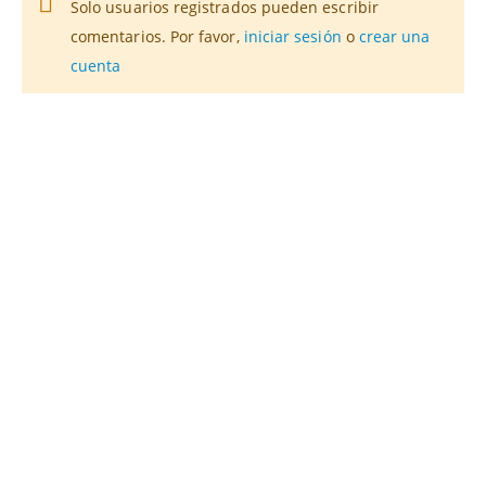
Solo usuarios registrados pueden escribir
comentarios. Por favor,
iniciar sesión
o
crear una
cuenta