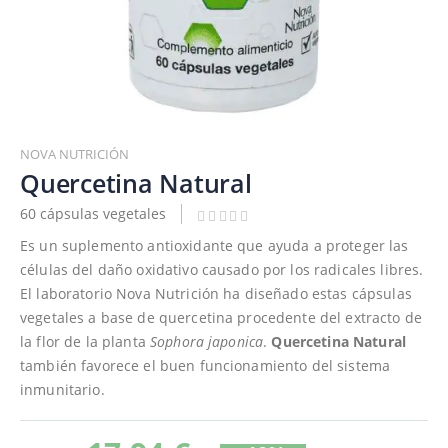
Saltar
al
NOVA NUTRICIÓN
comienzo
Quercetina Natural
de
60 cápsulas vegetales
la
galería
Es un suplemento antioxidante que ayuda a proteger las
de
células del daño oxidativo causado por los radicales libres.
imágenes
El laboratorio Nova Nutrición ha diseñado estas cápsulas
vegetales a base de quercetina procedente del extracto de
la flor de la planta
Sophora japonica
.
Quercetina Natural
también favorece el buen funcionamiento del sistema
inmunitario.