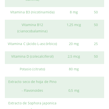
Vitamina B3 (nicotinamida)
8 mg
50
Vitamina B12
1,25 mcg
50
(cianocobalamina)
Vitamina C (ácido L-ascórbico)
20 mg
25
Vitamina D (colecalciferol)
2,5 mcg
50
Potasio (citrato)
80 mg
Extracto seco de hoja de Pino
- Flavonoides
0,5 mg
Extracto de Sophora japonica