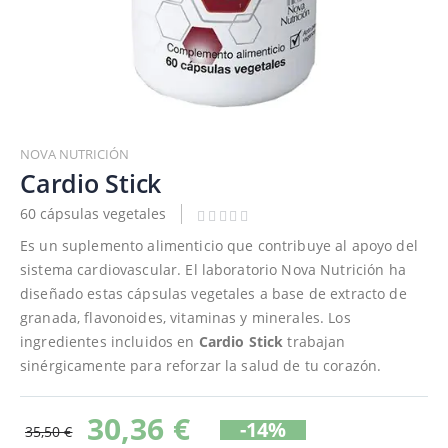
Saltar
al
NOVA NUTRICIÓN
comienzo
Cardio Stick
de
60 cápsulas vegetales
la
galería
Es un suplemento alimenticio que contribuye al apoyo del
de
sistema cardiovascular. El laboratorio Nova Nutrición ha
imágenes
diseñado estas cápsulas vegetales a base de extracto de
granada, flavonoides, vitaminas y minerales. Los
ingredientes incluidos en
Cardio Stick
trabajan
sinérgicamente para reforzar la salud de tu corazón.
30,36 €
-14%
35,50 €