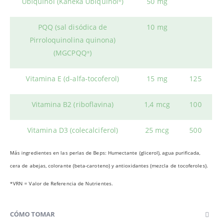
Ubiquinol (Kaneka Ubiquinol
)
50 mg
®
PQQ (sal disódica de
10 mg
Pirroloquinolina quinona)
(MGCPQQ
)
®
Vitamina E (d-alfa-tocoferol)
15 mg
125
Vitamina B2 (riboflavina)
1,4 mcg
100
Vitamina D3 (colecalciferol)
25 mcg
500
Más ingredientes en las perlas de Beps: Humectante (glicerol), agua purificada,
cera de abejas, colorante (beta-caroteno) y antioxidantes (mezcla de tocoferoles).
*VRN = Valor de Referencia de Nutrientes.
CÓMO TOMAR