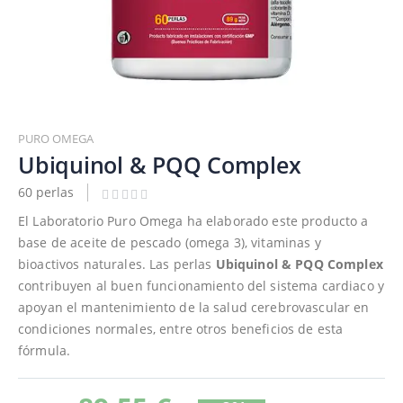
Saltar
al
PURO OMEGA
comienzo
Ubiquinol & PQQ Complex
de
60 perlas
la
galería
El Laboratorio Puro Omega ha elaborado este producto a
de
base de aceite de pescado (omega 3), vitaminas y
imágenes
bioactivos naturales. Las perlas
Ubiquinol & PQQ
Complex
contribuyen al buen funcionamiento del sistema cardiaco y
apoyan el mantenimiento de la salud cerebrovascular en
condiciones normales, entre otros beneficios de esta
fórmula.