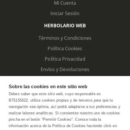
Mi Cuenta
Iniciar Sesión
HERBOLARIO WEB
Términos y Condiciones
Política Cookies
Política Privacidad
Envíos y Devoluciones
Sobre las cookies en este sitio web
Debes saber que este sitio web, cuyo responsable es
B75155622, utiliza cookies propias y de terceros para que tu
navegación sea óptima, así podrá adaptarse a tus preferencias y
realizar labores analíticas. Si consientes nuestro uso de cookies
pincha en el botón "Permitir Cookies". Conoce toda la
información acerca de la Política de Cookies haciendo click en