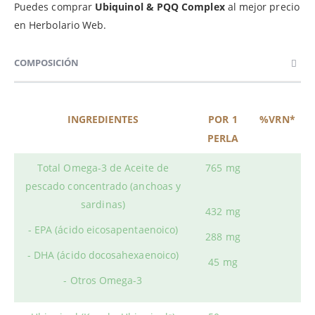
Puedes comprar
Ubiquinol & PQQ
Complex
al mejor precio
en Herbolario Web.
COMPOSICIÓN
INGREDIENTES
POR 1
%VRN*
PERLA
Total Omega-3 de Aceite de
765 mg
pescado concentrado (anchoas y
sardinas)
432 mg
- EPA (ácido eicosapentaenoico)
288 mg
- DHA (ácido docosahexaenoico)
45 mg
- Otros Omega-3