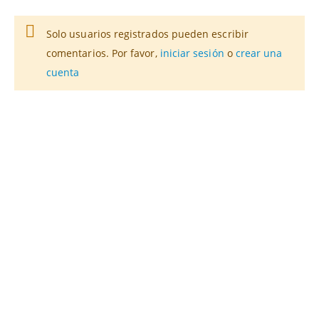
Solo usuarios registrados pueden escribir
comentarios. Por favor,
iniciar sesión
o
crear una
cuenta