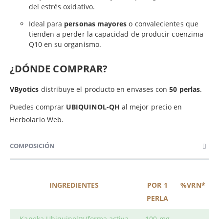
del estrés oxidativo.
Ideal para
personas mayores
o convalecientes que
tienden a perder la capacidad de producir coenzima
Q10 en su organismo.
¿DÓNDE COMPRAR?
VByotics
distribuye el producto en envases con
50 perlas
.
Puedes comprar
UBIQUINOL-QH
al mejor precio en
Herbolario Web.
COMPOSICIÓN
INGREDIENTES
POR 1
%VRN*
PERLA
Kaneka Ubiquinol
(forma activa
100 mg
TM