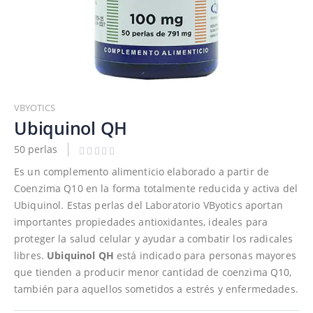
Saltar
al
VBYOTICS
comienzo
Ubiquinol QH
de
50 perlas
la
galería
Es un complemento alimenticio elaborado a partir de
de
Coenzima Q10 en la forma totalmente reducida y activa del
imágenes
Ubiquinol. Estas perlas del Laboratorio VByotics aportan
importantes propiedades antioxidantes, ideales para
proteger la salud celular y ayudar a combatir los radicales
libres.
Ubiquinol QH
está indicado para personas mayores
que tienden a producir menor cantidad de coenzima Q10,
también para aquellos sometidos a estrés y enfermedades.