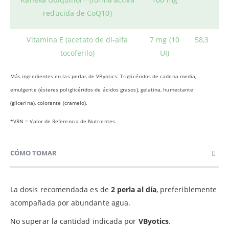
reducida de CoQ10)
Vitamina E (acetato de dl-alfa
7 mg (10
58,3
tocoferilo)
UI)
Más ingredientes en las perlas de VByotics: Triglicéridos de cadena media,
emulgente (ésteres poliglicéridos de ácidos grasos), gelatina, humectante
(glicerina), colorante (cramelo).
*VRN = Valor de Referencia de Nutrientes.
CÓMO TOMAR
La dosis recomendada es de
2 perla al día
, preferiblemente
acompañada por abundante agua.
No superar la cantidad indicada por
VByotics
.