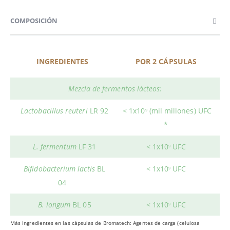
COMPOSICIÓN
INGREDIENTES
POR 2 CÁPSULAS
Mezcla de fermentos lácteos:
Lactobacillus reuteri
LR 92
< 1x10
(mil millones) UFC
9
*
L. fermentum
LF 31
< 1x10
UFC
9
Bifidobacterium lactis
BL
< 1x10
UFC
9
04
B. longum
BL 05
< 1x10
UFC
9
Más ingredientes en las cápsulas de Bromatech: Agentes de carga (celulosa