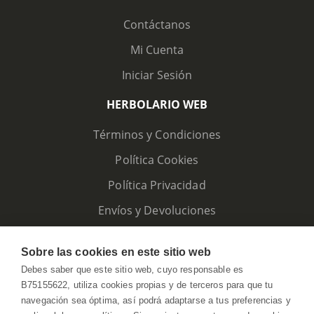
Contáctanos
Mi Cuenta
Iniciar Sesión
HERBOLARIO WEB
Términos y Condiciones
Política Cookies
Política Privacidad
Envíos y Devoluciones
Sobre las cookies en este sitio web
Debes saber que este sitio web, cuyo responsable es
B75155622, utiliza cookies propias y de terceros para que tu
navegación sea óptima, así podrá adaptarse a tus preferencias y