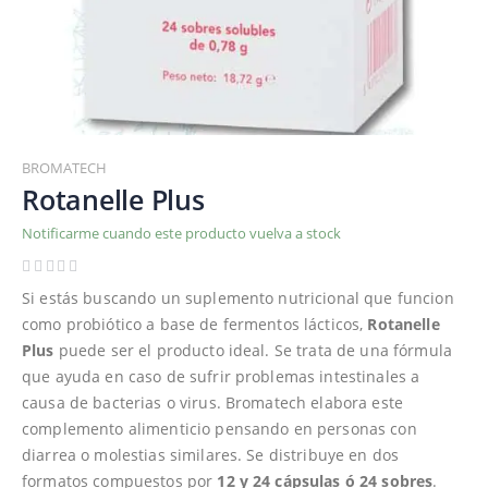
Saltar
al
BROMATECH
comienzo
Rotanelle Plus
de
Notificarme cuando este producto vuelva a stock
la
galería
de
Si estás buscando un suplemento nutricional que funcion
imágenes
como probiótico a base de fermentos lácticos,
Rotanelle
Plus
puede ser el producto ideal. Se trata de una fórmula
que ayuda en caso de sufrir problemas intestinales a
causa de bacterias o virus. Bromatech elabora este
complemento alimenticio pensando en personas con
diarrea o molestias similares. Se distribuye en dos
formatos compuestos por
12 y 24 cápsulas ó 24 sobres
.