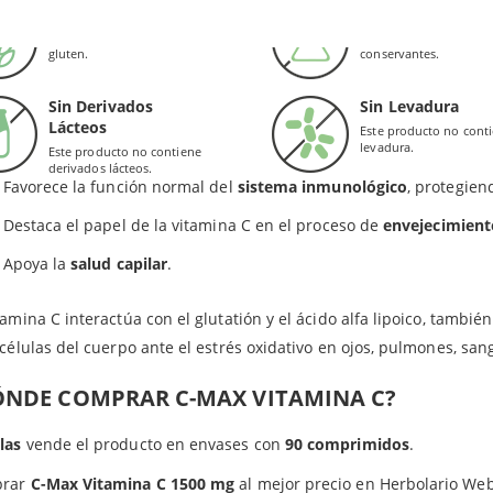
Sin Gluten
Sin Conservantes
Complejo de bioflavonoides cítricos
Este producto no contiene
Este producto no cont
tamina C apoya la síntesis de
colágeno
, lo que beneficia la función
gluten.
conservantes.
redientes en los comprimidos con Vitamina C de Douglas: A
gentes de carga (celulosa microc
 sanguíneos, tendones, cartílagos y huesos). Además, C-Max de Do
esio, dióxido de silicio) y agentes de recubrimiento (glicerina, hidroxipropilmetilcelulosa).
uerpo.
Sin Derivados
Sin Levadura
Lácteos
Este producto no cont
 Valor de Referencia de Nutrientes.
Se trata de un
antioxidante
potente, soluble en agua.
levadura.
Este producto no contiene
derivados lácteos.
Favorece la función normal del
sistema inmunológico
, protegien
Destaca el papel de la vitamina C en el proceso de
envejecimien
Apoya la
salud capilar
.
tamina C interactúa con el glutatión y el ácido alfa lipoico, tambi
 células del cuerpo ante el estrés oxidativo en ojos, pulmones, san
ÓNDE COMPRAR C-MAX VITAMINA C?
las
vende el producto en envases con
90 comprimidos
.
prar
C-Max Vitamina C 1500 mg
al mejor precio en Herbolario Web