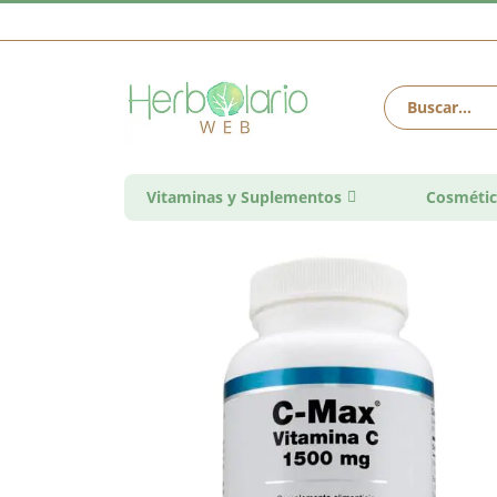
Vitaminas y Suplementos
Cosmétic
Saltar
al
final
de
la
galería
de
imágenes