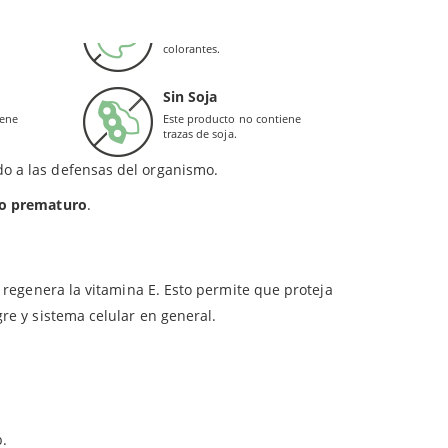
Sin Colorantes
150 mg
iene
Este producto no contiene
 y el desarrollo de los tejidos conectivos (piel,
colorantes.
ristalina, etilcelulosa), antiaglomerantes (ácido esteárico, estearato
uglas es importante para la cicatrización general
Sin Soja
iene
Este producto no contiene
trazas de soja.
do a las defensas del organismo.
to prematuro
.
én regenera la vitamina E. Esto permite que proteja
gre y sistema celular en general.
.