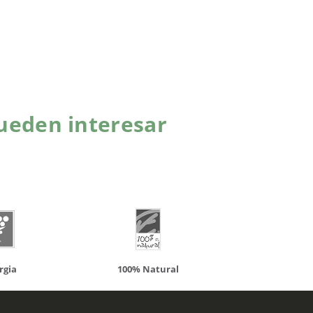
ueden interesar
atural
Solaray
LCN