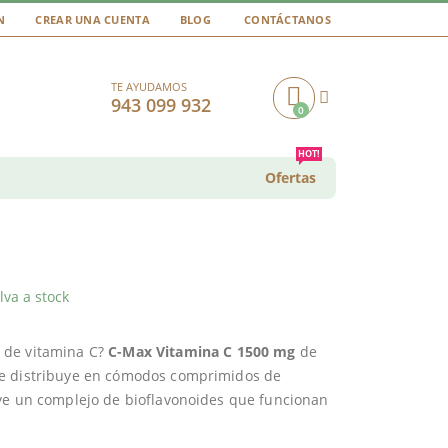
N
CREAR UNA CUENTA
BLOG
CONTÁCTANOS
TE AYUDAMOS
943 099 932
0
Cart
HOT!
Ofertas
va a stock
 de vitamina C?
C-Max Vitamina C 1500 mg
de
se distribuye en cómodos comprimidos de
uye un complejo de bioflavonoides que funcionan