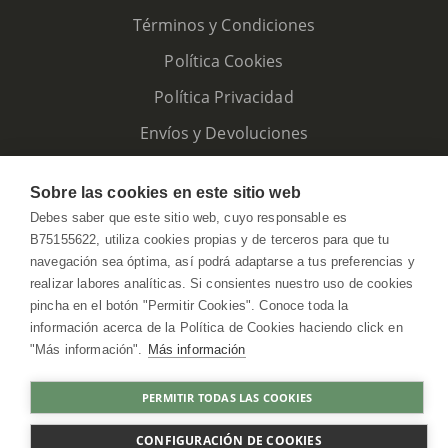
Términos y Condiciones
Política Cookies
Política Privacidad
Envíos y Devoluciones
Sobre las cookies en este sitio web
Debes saber que este sitio web, cuyo responsable es
B75155622, utiliza cookies propias y de terceros para que tu
navegación sea óptima, así podrá adaptarse a tus preferencias y
realizar labores analíticas. Si consientes nuestro uso de cookies
pincha en el botón "Permitir Cookies". Conoce toda la
información acerca de la Política de Cookies haciendo click en
"Más información".
Más información
HerbolarioWeb © 2026. All Rights Reserved
PERMITIR TODAS LAS COOKIES
COMPRAR
CONFIGURACIÓN DE COOKIES