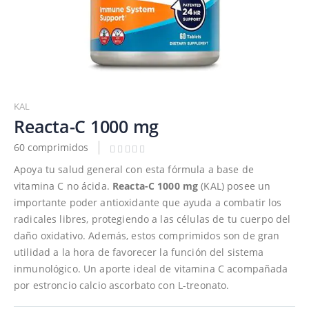
Saltar
al
KAL
comienzo
Reacta-C 1000 mg
de
60 comprimidos
la
galería
Apoya tu salud general con esta fórmula a base de
de
vitamina C no ácida.
Reacta-C 1000 mg
(KAL) posee un
imágenes
importante poder antioxidante que ayuda a combatir los
radicales libres, protegiendo a las células de tu cuerpo del
daño oxidativo. Además, estos comprimidos son de gran
utilidad a la hora de favorecer la función del sistema
inmunológico. Un aporte ideal de vitamina C acompañada
por estroncio calcio ascorbato con L-treonato.