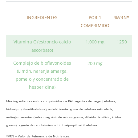
INGREDIENTES
POR 1
%VRN*
COMPRIMIDO
Vitamina C (estroncio calcio
1.000 mg
1250
ascorbato)
Complejo de bioflavonoides
200 mg
(Limón, naranja amarga,
pomelo y concentrado de
hesperidina)
Más ingredientes en los comprimidos de KAL: agentes de carga (celulosa,
hidroxipropilmetilcelulosa); estabilizante: goma de celulosa reticulada;
antiaglomerantes (sales magnésic de ácidos grasos, dióxido de silicio, ácidos
grasos); agente de recubrimiento: hidroxipropilmetilcelulosa.
*VRN = Valor de Referencia de Nutrientes.