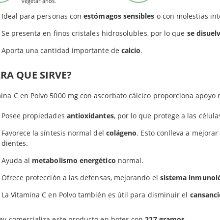
alor de Referencia de Nutrientes.
vegetarianos.
Ideal para personas con
estómagos sensibles
o con molestias int
Se presenta en finos cristales hidrosolubles, por lo que
se disuel
Aporta una cantidad importante de
calcio
.
RA QUE SIRVE?
ina C en Polvo 5000 mg con ascorbato cálcico proporciona apoyo n
Posee propiedades
antioxidantes
, por lo que protege a las célula
Favorece la síntesis normal del
colágeno
. Esto conlleva a mejorar
dientes.
Ayuda al
metabolismo energético
normal.
Ofrece protección a las defensas, mejorando el
sistema inmunol
La Vitamina C en Polvo también es útil para disminuir el
cansanci
Productos relacionados
ay comercializa este producto en botes con
227 gramos
.