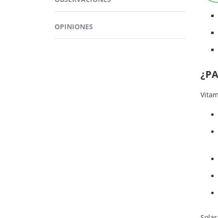
VRN = V
OPINIONES
¿PA
Vitam
Solar