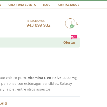
N
CREAR UNA CUENTA
BLOG
CONTÁCTANOS
TE AYUDAMOS
943 099 932
0
Cart
HOT!
Ofertas
ato cálcico puro.
Vitamina C en Polvo 5000 mg
a personas con estómagos sensibles. Solaray
y la piel, entre otros aspectos.
,01€!