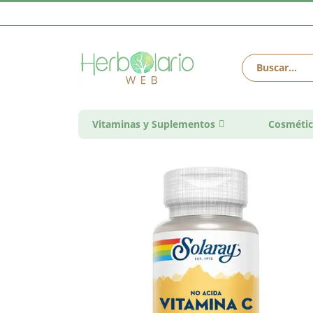
Vitaminas y Suplementos
Cosmétic
Saltar
al
final
de
la
galería
de
imágenes