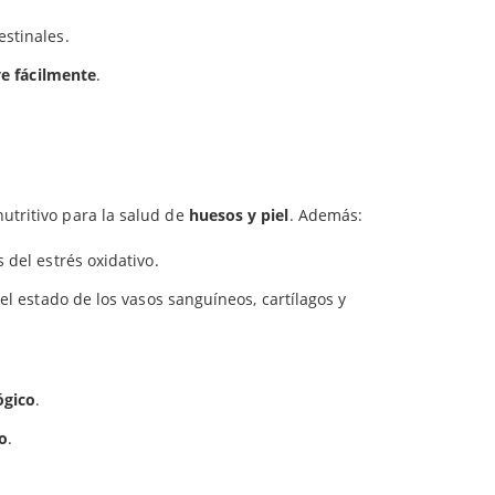
estinales.
ve fácilmente
.
utritivo para la salud de
huesos y piel
. Además:
s del estrés oxidativo.
 el estado de los vasos sanguíneos, cartílagos y
ógico
.
o
.