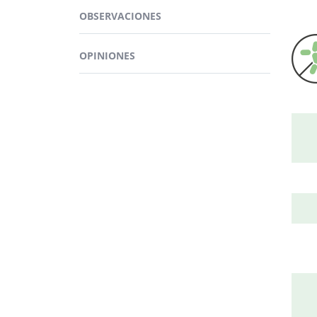
Los s
Adem
OBSERVACIONES
orga
Vitam
OPINIONES
para 
Por o
ello 
IN
Vitam
Puede