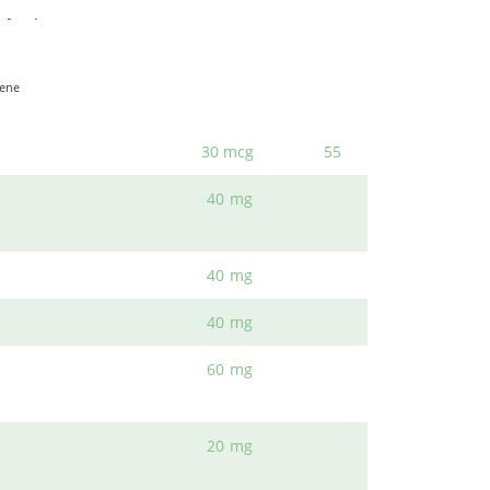
 y equilibrada.
tes
que también protegen a las defensas del
18 mg
180
yor absorción
y sin acción acidificante, ideal
iene
3,1 mg
156
30 mcg
55
 zinc, selenio, té verde, resveratrol, etc. Todo
40 mg
40 mg
ue sirve de apoyo a la
salud inmunológica
.
40 mg
o y mental. De gran utilidad entre
deportistas
.
60 mg
stenia primaveral.
o el bienestar de huesos, dientes, vasos
20 mg