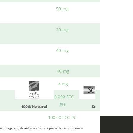
50 mg
s vegetales
.
b.
20 mg
ueden interesar
40 mg
40 mg
2 mg
360.000 FCC-
PU
atural
Solaray
LCN
100.00 FCC-PU
io vegetal y dióxido de silicio), agente de recubrimiento: