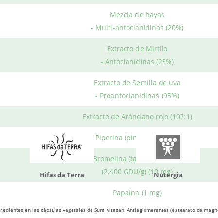
Productos relacionados
ÓNDE COMPRAR?
Mezcla de bayas
 Vitasan
vende el producto en envases compuestos por
45 cápsula
- Multi-antocianidinas (20%)
ra ahora
Vitamina C8 Complex
al mejor precio en Herbolario We
Extracto de Mirtilo
- Antocianidinas (25%)
do otros productos que te p
Extracto de Semilla de uva
- Proantocianidinas (95%)
Extracto de Arándano rojo (107:1)
Piperina (pimienta negra)
Bromelina (tallo de la piña)
(2.400 GDU/g) (10 mg)
da Terra
Nutergia
100% N
Papaína (1 mg)
redientes en las cápsulas vegetales de Sura Vitasan: Antiaglomerantes (estearato de magnes