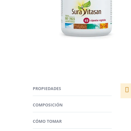
Saltar
al
comienzo
de
la
galería
de
imágenes
Vita
La d
Vita
PROPIEDADES
propi
conse
No de
siste
COMPOSICIÓN
No es
toma
PR
(L-
CÓMO TOMAR
Guard
La vi