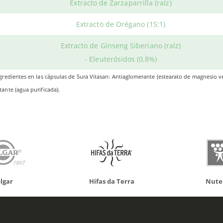
Extracto de Zarzaparrilla (raíz)
Productos relacionados
Extracto de Orégano (15:1)
Extracto de Ginseng Siberiano (raíz)
- Eleuterósidos (0,8%)
do otros productos que te p
gredientes en las cápsulas de Sura Vitasan: Antiaglomerante (estearato de magnesio ve
ante (agua purificada).
da Terra
Nutergia
100% N