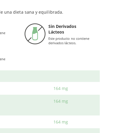
164 mg
iños.
e una dieta sana y equilibrada.
164 mg
o algunos de los ingredientes que Sura Vitasan
dantes y antiinflamatorias
, gracias a algunas de
Sin Derivados
Lácteos
iene
164 mg
Este producto no contiene
 infección, previniendo
catarros y gripes
derivados lácteos.
164 mg
iene
164 mg
s
.
164 mg
164 mg
164 mg