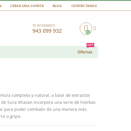
N
CREAR UNA CUENTA
BLOG
CONTÁCTANOS
TE AYUDAMOS
943 099 932
0
Cart
HOT!
Ofertas
mula completa y natural, a base de extractos
de Sura Vitasan incorpora una serie de hierbas
ivos para poder combatir de una manera más
ro o gripe.