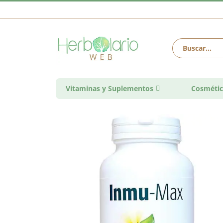
Vitaminas y Suplementos
Cosmétic
Saltar
al
final
de
la
galería
de
imágenes