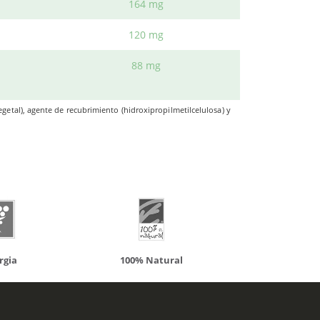
164 mg
120 mg
88 mg
ueden interesar
getal), agente de recubrimiento (hidroxipropilmetilcelulosa) y
atural
Solaray
LCN