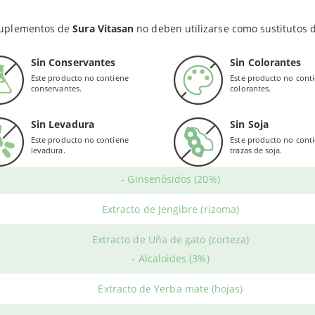
Extracto de Pau D'Arco (corteza)
ar en un lugar seco y fresco. Mantener fuera del alcance de los n
favorecen el buen funcionamiento del
sistema inmunitario
.
suplementos de
Sura Vitasan
no deben utilizarse como sustitutos d
Extracto de Uva (semilla)
hinacea, Pau D'Arco, Astrágalus, Uña de Gato y el jengibre son sol
- Proantocianidinas
rpora en estas cápsulas que también aportan
propiedades antioxi
Sin Conservantes
Sin Colorantes
ierbas y plantas incluidas en la fórmula.
Este producto no contiene
Este producto no cont
Extracto de Regaliz (raíz)
conservantes.
colorantes.
gos generales, Inmu-Max apoya la resistencia ante varios tipos de
Extracto de Astrágalus (raíz)
cadas por ciertos virus.
Sin Levadura
Sin Soja
- Astragalosidos (3%)
Este producto no contiene
Este producto no cont
ÓNDE COMPRAR?
levadura.
trazas de soja.
Extracto de Ginseng panax rojo
- Ginsenósidos (20%)
 Vitasan
vende el producto en envases compuestos por
60 cápsula
ra ahora
Inmu-Max
al mejor precio en Herbolario Web.
Extracto de Jengibre (rizoma)
Extracto de Uña de gato (corteza)
- Alcaloides (3%)
Extracto de Yerba mate (hojas)