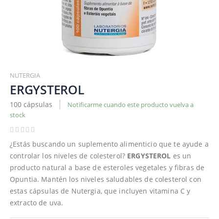
Saltar
al
NUTERGIA
comienzo
ERGYSTEROL
de
100 cápsulas
Notificarme cuando este producto vuelva a
la
stock
galería
de
imágenes
¿Estás buscando un suplemento alimenticio que te ayude a
controlar los niveles de colesterol?
ERGYSTEROL
es un
producto natural a base de esteroles vegetales y fibras de
Opuntia. Mantén los niveles saludables de colesterol con
estas cápsulas de Nutergia, que incluyen vitamina C y
extracto de uva.