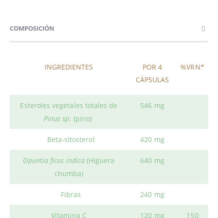
COMPOSICIÓN
INGREDIENTES
POR 4
%VRN*
CÁPSULAS
Esteroles vegetales totales de
546 mg
Pinus sp
. (pino)
Beta-sitosterol
420 mg
Opuntia ficus indica
(Higuera
640 mg
chumba)
Fibras
240 mg
Vitamina C
120 mg
150