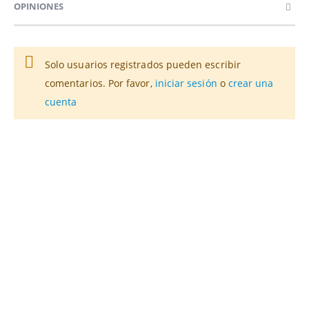
OPINIONES
Solo usuarios registrados pueden escribir
comentarios. Por favor,
iniciar sesión
o
crear una
cuenta