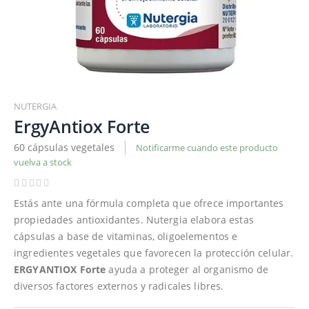
Saltar
al
NUTERGIA
comienzo
ErgyAntiox Forte
de
60 cápsulas vegetales
Notificarme cuando este producto
la
vuelva a stock
galería
de
imágenes
Estás ante una fórmula completa que ofrece importantes
propiedades antioxidantes. Nutergia elabora estas
cápsulas a base de vitaminas, oligoelementos e
ingredientes vegetales que favorecen la protección celular.
ERGYANTIOX Forte
ayuda a proteger al organismo de
diversos factores externos y radicales libres.