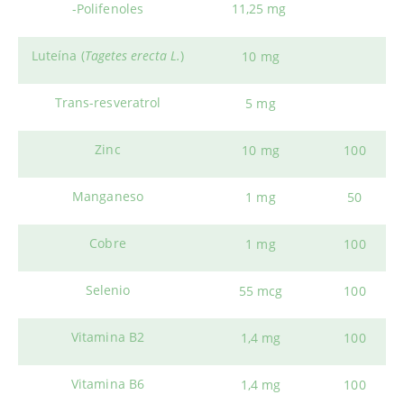
-Polifenoles
11,25 mg
Luteína (
Tagetes erecta L.
)
10 mg
Trans-resveratrol
5 mg
Zinc
10 mg
100
Manganeso
1 mg
50
Cobre
1 mg
100
Selenio
55 mcg
100
Vitamina B2
1,4 mg
100
Vitamina B6
1,4 mg
100