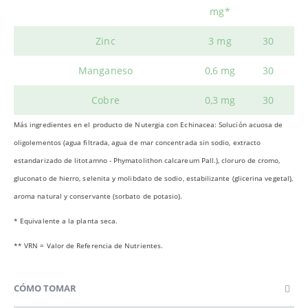
mg*
Zinc
3 mg
30
Manganeso
0,6 mg
30
Cobre
0,3 mg
30
Más ingredientes en el producto de Nutergia con Echinacea: Solución acuosa de
oligolementos (agua filtrada, agua de mar concentrada sin sodio, extracto
estandarizado de litotamno - Phymatolithon calcareum Pall.), cloruro de cromo,
gluconato de hierro, selenita y molibdato de sodio, estabilizante (glicerina vegetal),
aroma natural y conservante (sorbato de potasio).
* Equivalente a la planta seca.
** VRN = Valor de Referencia de Nutrientes.
CÓMO TOMAR