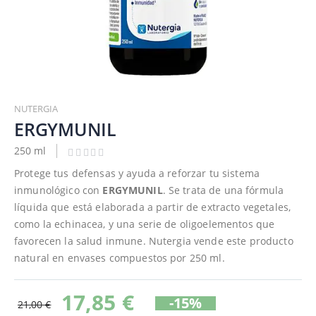
Saltar
al
NUTERGIA
comienzo
ERGYMUNIL
de
250 ml
la
galería
Protege tus defensas y ayuda a reforzar tu sistema
de
inmunológico con
ERGYMUNIL
. Se trata de una fórmula
imágenes
líquida que está elaborada a partir de extracto vegetales,
como la echinacea, y una serie de oligoelementos que
favorecen la salud inmune. Nutergia vende este producto
natural en envases compuestos por 250 ml.
17,85 €
-15%
21,00 €